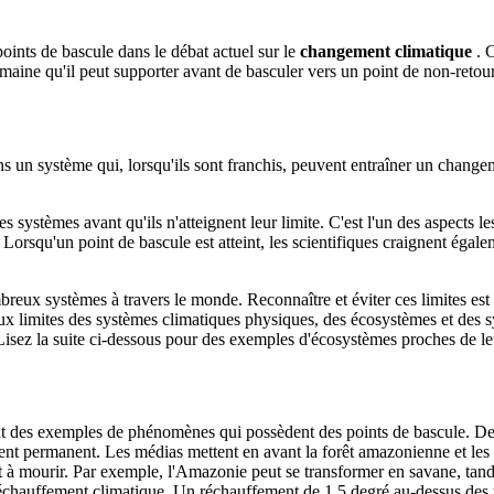
points de bascule dans le débat actuel sur le
changement climatique
. 
ine qu'il peut supporter avant de basculer vers un point de non-retour.
s un système qui, lorsqu'ils sont franchis, peuvent entraîner un changem
s systèmes avant qu'ils n'atteignent leur limite. C'est l'un des aspects l
 Lorsqu'un point de bascule est atteint, les scientifiques craignent égal
eux systèmes à travers le monde. Reconnaître et éviter ces limites est e
 aux limites des systèmes climatiques physiques, des écosystèmes et de
Lisez la suite ci-dessous pour des exemples d'écosystèmes proches de leu
sont des exemples de phénomènes qui possèdent des points de bascule. De
nt permanent. Les médias mettent en avant la forêt amazonienne et les ré
t à mourir. Par exemple, l'Amazonie peut se transformer en savane, tandi
réchauffement climatique. Un réchauffement de 1,5 degré au-dessus des te