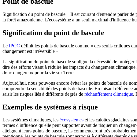
Point de bascule
Signification du point de bascule – Il est courant d'entendre parler de 
la forêt amazonienne. L'écosystème a un seuil maximal d'influence huma
Signification du point de bascule
Le
IPCC
définit les points de bascule comme « des seuils critiques dan
changement est irréversible ».
La signification du point de bascule souligne la nécessité de protéger le
dire des efforts visant à réduire les impacts du changement climatique.
donc dangereux pour la vie sur Terre.
Aujourd'hui, nous pouvons encore éviter les points de bascule de nombr
comprendre la sensibilité des points de bascule. En faisant référence
saisir les risques liés à différents degrés de
réchauffement climatique
. 
Exemples de systèmes à risque
Les systèmes climatiques, les
écosystèmes
et les calottes glaciaires 
termes d'influence qu'elle peut supporter avant de risquer un changeme
atteignent leurs points de bascule, ils commenceront très probablemen
mentionné, les points de bascule sont associés à différents degrés de 