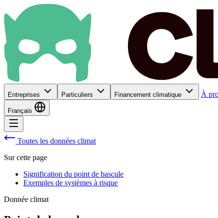
À pr
Entreprises
Particuliers
Financement climatique
Français
Toutes les données climat
Sur cette page
Signification du point de bascule
Exemples de systèmes à risque
Donnée climat