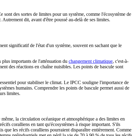
Ce sont des sortes de limites pour un système, comme l'écosystème de
 Autrement dit, avant d'être poussé au-delà de ses limites.
ent significatif de l'état d'un système, souvent en sachant que le
es plus importants de l'atténuation du
changement climatique
, c'est-à-
ement des réactions en chaîne nuisibles. Les points de bascule sont
ssentiel pour stabiliser le climat. Le IPCC souligne l'importance de
s systèmes humains. Comprendre les points de bascule permet aussi de
rs limites.
 même, la circulation océanique et atmosphérique a des limites en
cifs coralliens en tant qu'écosystèmes à risque important. S'ils
s que les récifs coralliens pourraient disparaître entièrement. Comme
mps préindustriels met en péril la vie de 70 à 90 % de tous les récifs