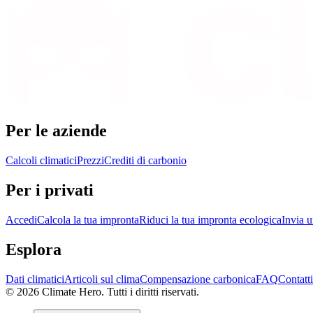
Per le aziende
Calcoli climatici
Prezzi
Crediti di carbonio
Per i privati
Accedi
Calcola la tua impronta
Riduci la tua impronta ecologica
Invia u
Esplora
Dati climatici
Articoli sul clima
Compensazione carbonica
FAQ
Contatti
© 2026 Climate Hero. Tutti i diritti riservati.