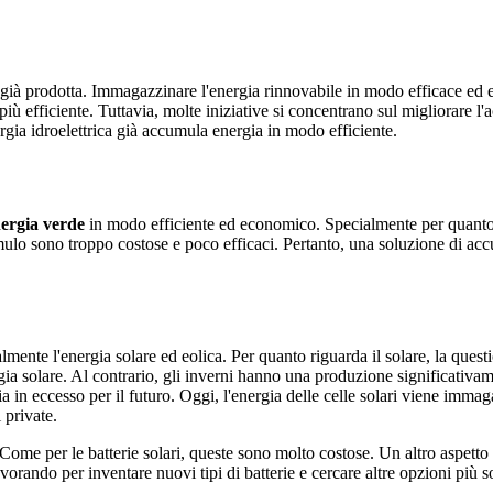
 già prodotta. Immagazzinare l'energia rinnovabile in modo efficace ed
più efficiente. Tuttavia, molte iniziative si concentrano sul migliorare l
rgia idroelettrica già accumula energia in modo efficiente.
ergia verde
in modo efficiente ed economico. Specialmente per quanto ri
umulo sono troppo costose e poco efficaci. Pertanto, una soluzione di a
ente l'energia solare ed eolica. Per quanto riguarda il solare, la questi
gia solare. Al contrario, gli inverni hanno una produzione significativ
in eccesso per il futuro. Oggi, l'energia delle celle solari viene immagaz
 private.
me per le batterie solari, queste sono molto costose. Un altro aspetto 
avorando per inventare nuovi tipi di batterie e cercare altre opzioni più so