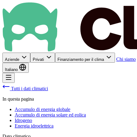
Chi siamo
Aziende
Privati
Finanziamento per il clima
Italiano
Tutti i dati climatici
In questa pagina
Accumulo di energia globale
Accumulo di energia solare ed eolica
Idrogeno
Energia idroelettrica
Dato climatico