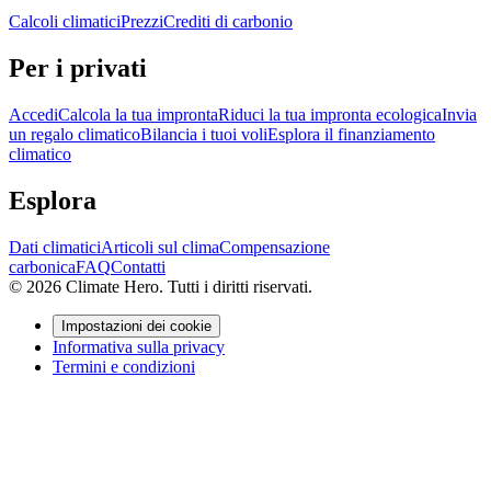
Calcoli climatici
Prezzi
Crediti di carbonio
Per i privati
Accedi
Calcola la tua impronta
Riduci la tua impronta ecologica
Invia
un regalo climatico
Bilancia i tuoi voli
Esplora il finanziamento
climatico
Esplora
Dati climatici
Articoli sul clima
Compensazione
carbonica
FAQ
Contatti
© 2026 Climate Hero. Tutti i diritti riservati.
Impostazioni dei cookie
Informativa sulla privacy
Termini e condizioni