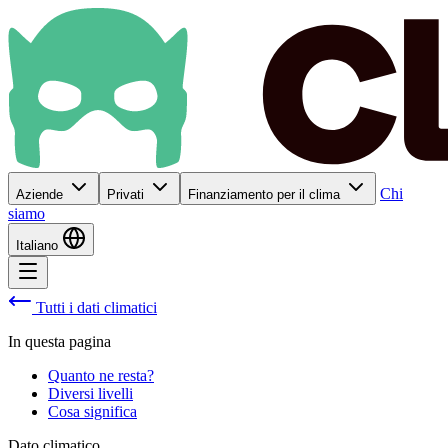
Chi
Aziende
Privati
Finanziamento per il clima
siamo
Italiano
Tutti i dati climatici
In questa pagina
Quanto ne resta?
Diversi livelli
Cosa significa
Dato climatico