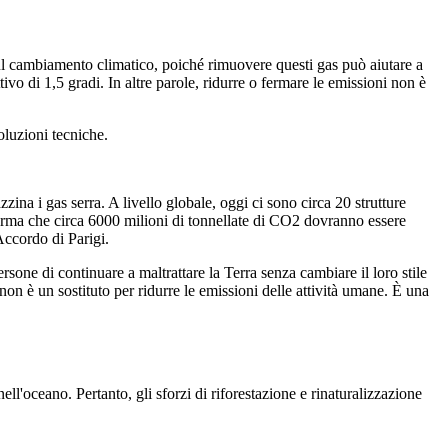
ul cambiamento climatico, poiché rimuovere questi gas può aiutare a
vo di 1,5 gradi. In altre parole, ridurre o fermare le emissioni non è
oluzioni tecniche.
a i gas serra. A livello globale, oggi ci sono circa 20 strutture
fferma che circa 6000 milioni di tonnellate di CO2 dovranno essere
ccordo di Parigi
.
rsone di continuare a maltrattare la Terra senza cambiare il loro stile
on è un sostituto per ridurre le emissioni delle attività umane. È una
l'oceano. Pertanto, gli sforzi di riforestazione e rinaturalizzazione