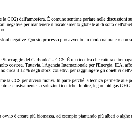
 la CO2) dall'atmosfera. È comune sentirne parlare nelle discussioni s
i negative per mantenere il riscaldamento globale al di sotto dell'obietti
po.
issioni negative. Questo processo può avvenire in modo naturale o con s
Stoccaggio del Carbonio" – CCS. È una tecnica che cattura e immagazzin
 molto costosa. Tuttavia, l'Agenzia Internazionale per l'Energia, IEA, a
 circa il 12 % degli sforzi collettivi per raggiungere gli obiettivi dell'
A
come la CCS per diversi motivi. In parte perché la tecnica permette alle pe
ento esclusivamente su soluzioni tecniche. Inoltre, legare più gas GHG n
 ovvio è creare più biomassa, ad esempio piantando più alberi o alghe nel