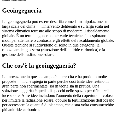
Geoingegneria
La geoingegneria può essere descritta come la manipolazione su
larga scala del clima — l'intervento deliberato e su larga scala nel
sistema climatico terrestre allo scopo di moderare il riscaldamento
globale. È un termine generico per varie tecniche che esplorano
modi per attenuare o contrastare gli effetti del riscaldamento globale.
Queste tecniche si suddividono di solito in due categorie: la
rimozione dei gas serra (rimozione dell'anidride carbonica) e la
gestione della radiazione solare.
Che cos'è la geoingegneria?
L'innovazione in questo campo è in crescita e ha prodotto molte
proposte — il che spiega in parte perché così tante idee restino in
gran parte non sperimentate, sia in teoria sia in pratica. Una
soluzione suggerita è quella di specchi nello spazio per riflettere la
luce solare. Altre idee includono l'aumento della copertura nuvolosa
per limitare la radiazione solare, oppure la fertilizzazione dell'oceano
per accrescere la quantità di plancton, che a sua volta consumerebbe
più anidride carbonica.