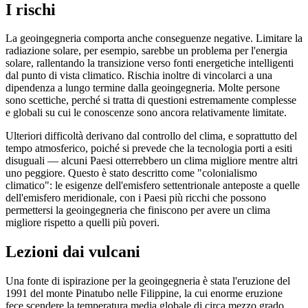
I rischi
La geoingegneria comporta anche conseguenze negative. Limitare la
radiazione solare, per esempio, sarebbe un problema per l'energia
solare, rallentando la transizione verso fonti energetiche intelligenti
dal punto di vista climatico. Rischia inoltre di vincolarci a una
dipendenza a lungo termine dalla geoingegneria. Molte persone
sono scettiche, perché si tratta di questioni estremamente complesse
e globali su cui le conoscenze sono ancora relativamente limitate.
Ulteriori difficoltà derivano dal controllo del clima, e soprattutto del
tempo atmosferico, poiché si prevede che la tecnologia porti a esiti
disuguali — alcuni Paesi otterrebbero un clima migliore mentre altri
uno peggiore. Questo è stato descritto come "colonialismo
climatico": le esigenze dell'emisfero settentrionale anteposte a quelle
dell'emisfero meridionale, con i Paesi più ricchi che possono
permettersi la geoingegneria che finiscono per avere un clima
migliore rispetto a quelli più poveri.
Lezioni dai vulcani
Una fonte di ispirazione per la geoingegneria è stata l'eruzione del
1991 del monte Pinatubo nelle Filippine, la cui enorme eruzione
fece scendere la temperatura media globale di circa mezzo grado.