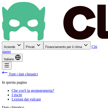
Chi
Aziende
Privati
Finanziamento per il clima
siamo
Italiano
Tutti i dati climatici
In questa pagina
Che cos'è la geoingegneria?
I rischi
Lezioni dai vulcani
Dato climatico