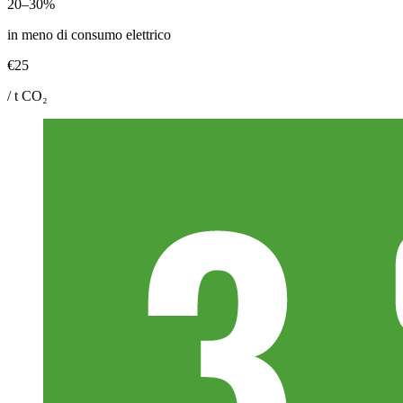
20–30%
in meno di consumo elettrico
€25
/ t CO₂