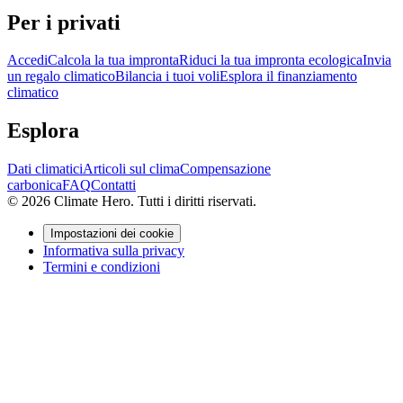
Per i privati
Accedi
Calcola la tua impronta
Riduci la tua impronta ecologica
Invia
un regalo climatico
Bilancia i tuoi voli
Esplora il finanziamento
climatico
Esplora
Dati climatici
Articoli sul clima
Compensazione
carbonica
FAQ
Contatti
© 2026 Climate Hero. Tutti i diritti riservati.
Impostazioni dei cookie
Informativa sulla privacy
Termini e condizioni