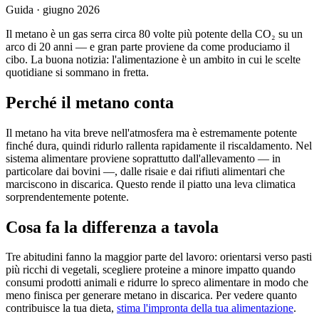
Guida · giugno 2026
Il metano è un gas serra circa 80 volte più potente della CO₂ su un
arco di 20 anni — e gran parte proviene da come produciamo il
cibo. La buona notizia: l'alimentazione è un ambito in cui le scelte
quotidiane si sommano in fretta.
Perché il metano conta
Il metano ha vita breve nell'atmosfera ma è estremamente potente
finché dura, quindi ridurlo rallenta rapidamente il riscaldamento. Nel
sistema alimentare proviene soprattutto dall'allevamento — in
particolare dai bovini —, dalle risaie e dai rifiuti alimentari che
marciscono in discarica. Questo rende il piatto una leva climatica
sorprendentemente potente.
Cosa fa la differenza a tavola
Tre abitudini fanno la maggior parte del lavoro: orientarsi verso pasti
più ricchi di vegetali, scegliere proteine a minore impatto quando
consumi prodotti animali e ridurre lo spreco alimentare in modo che
meno finisca per generare metano in discarica. Per vedere quanto
contribuisce la tua dieta,
stima l'impronta della tua alimentazione
.