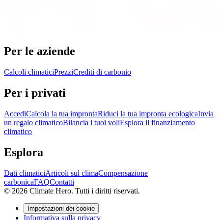
Per le aziende
Calcoli climatici
Prezzi
Crediti di carbonio
Per i privati
Accedi
Calcola la tua impronta
Riduci la tua impronta ecologica
Invia
un regalo climatico
Bilancia i tuoi voli
Esplora il finanziamento
climatico
Esplora
Dati climatici
Articoli sul clima
Compensazione
carbonica
FAQ
Contatti
© 2026 Climate Hero. Tutti i diritti riservati.
Impostazioni dei cookie
Informativa sulla privacy