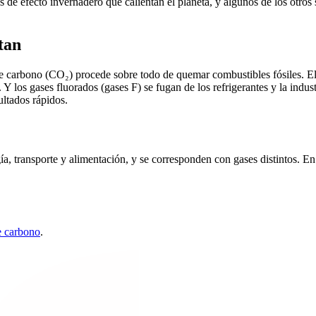
s de efecto invernadero que calientan el planeta, y algunos de los otros 
tan
e carbono (CO₂) procede sobre todo de quemar combustibles fósiles. El 
 Y los gases fluorados (gases F) se fugan de los refrigerantes y la indust
ultados rápidos.
a, transporte y alimentación, y se corresponden con gases distintos. En
de carbono
.