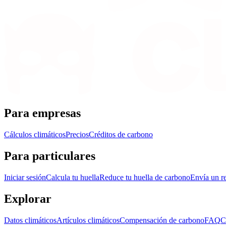
Para empresas
Cálculos climáticos
Precios
Créditos de carbono
Para particulares
Iniciar sesión
Calcula tu huella
Reduce tu huella de carbono
Envía un re
Explorar
Datos climáticos
Artículos climáticos
Compensación de carbono
FAQ
C