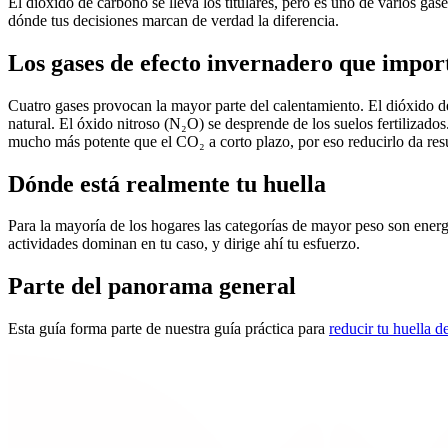
El dióxido de carbono se lleva los titulares, pero es uno de varios gase
dónde tus decisiones marcan de verdad la diferencia.
Los gases de efecto invernadero que impor
Cuatro gases provocan la mayor parte del calentamiento. El dióxido d
natural. El óxido nitroso (N₂O) se desprende de los suelos fertilizados.
mucho más potente que el CO₂ a corto plazo, por eso reducirlo da res
Dónde está realmente tu huella
Para la mayoría de los hogares las categorías de mayor peso son energí
actividades dominan en tu caso, y dirige ahí tu esfuerzo.
Parte del panorama general
Esta guía forma parte de nuestra guía práctica para
reducir tu huella 