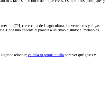
son más fáciles de reducir de lo que crees. Estos son los principales y
metano (CH₄) se escapa de la agricultura, los vertederos y el gas
ria. Cada uno calienta el planeta a un ritmo distinto: el metano es
 lugar de adivinar,
calcula tu propia huella
para ver qué gases y