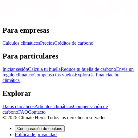
Para empresas
Cálculos climáticos
Precios
Créditos de carbono
Para particulares
Iniciar sesión
Calcula tu huella
Reduce tu huella de carbono
Envía un
regalo climático
Compensa tus vuelos
Explora la financiación
climática
Explorar
Datos climáticos
Artículos climáticos
Compensación de
carbono
FAQ
Contacto
© 2026 Climate Hero. Todos los derechos reservados.
Configuración de cookies
Política de privacidad