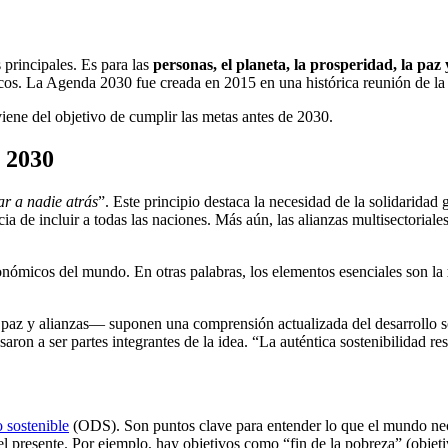
principales. Es para las
personas, el planeta, la prosperidad, la paz 
micos. La Agenda 2030 fue creada en 2015 en una histórica reunión de
ne del objetivo de cumplir las metas antes de 2030.
a 2030
ar a nadie atrás
”. Este principio destaca la necesidad de la solidaridad
ia de incluir a todas las naciones. Más aún, las alianzas multisectorial
onómicos del mundo. En otras palabras, los elementos esenciales son la
az y alianzas— suponen una comprensión actualizada del desarrollo sost
aron a ser partes integrantes de la idea. “La auténtica sostenibilidad re
o sostenible
(ODS). Son puntos clave para entender lo que el mundo neces
 presente. Por ejemplo, hay objetivos como “fin de la pobreza” (objetiv