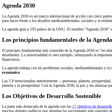
Agenda 2030
La Agenda 2030 es un marco internacional de acción con cinco partes 
para hacer frente a los desafíos medioambientales, sociales y econó
La agenda guía a 195 países de la ONU. El nombre “Agenda 2030” vie
Los principios fundamentales de la Agend
El principio fundamental más conocido de la Agenda 2030 es “
no dej
desafiantes. La universalidad es otro ejemplo, subrayando la importanc
financieros.
La agenda trabaja con los problemas sociales, medioambientales y ec
económico
.
Las 5 P mencionadas anteriormente —personas, planeta, prosperidad, p
planeta y la prosperidad. Con la Agenda 2030, la paz y las alianzas pas
Los Objetivos de Desarrollo Sostenible
La parte más destacada de la agenda son los
17 objetivos de desarroll
muchos debates políticos que abordan las necesidades más urgentes del