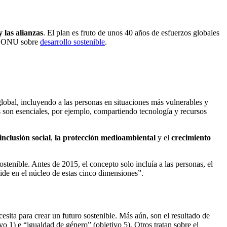
y las alianzas
. El plan es fruto de unos 40 años de esfuerzos globales
 la ONU sobre
desarrollo sostenible
.
 global, incluyendo a las personas en situaciones más vulnerables y
es son esenciales, por ejemplo, compartiendo tecnología y recursos
inclusión social
,
la protección medioambiental
y el
crecimiento
enible. Antes de 2015, el concepto solo incluía a las personas, el
side en el núcleo de estas cinco dimensiones”.
ita para crear un futuro sostenible. Más aún, son el resultado de
o 1) e “igualdad de género” (objetivo 5). Otros tratan sobre el