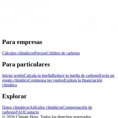
Para empresas
Cálculos climáticos
Precios
Créditos de carbono
Para particulares
Iniciar sesión
Calcula tu huella
Reduce tu huella de carbono
Envía un
regalo climático
Compensa tus vuelos
Explora la financiación
climática
Explorar
Datos climáticos
Artículos climáticos
Compensación de
carbono
FAQ
Contacto
© 2026 Climate Hero. Todos los derechos reservados.