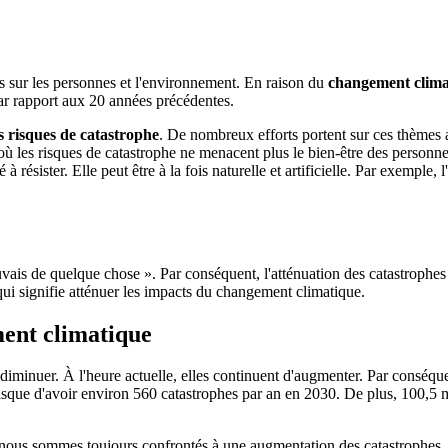
es sur les personnes et l'environnement. En raison du
changement clima
par rapport aux 20 années précédentes.
s risques de catastrophe
. De nombreux efforts portent sur ces thèmes a
les risques de catastrophe ne menacent plus le bien-être des personnes 
résister. Elle peut être à la fois naturelle et artificielle. Par exemple,
vais de quelque chose ». Par conséquent, l'atténuation des catastrophes es
qui signifie atténuer les impacts du changement climatique.
ment climatique
minuer. À l'heure actuelle, elles continuent d'augmenter. Par conséqu
isque d'avoir environ 560 catastrophes par an en 2030. De plus, 100,5 m
 nous sommes toujours confrontés à une augmentation des catastrophes. 