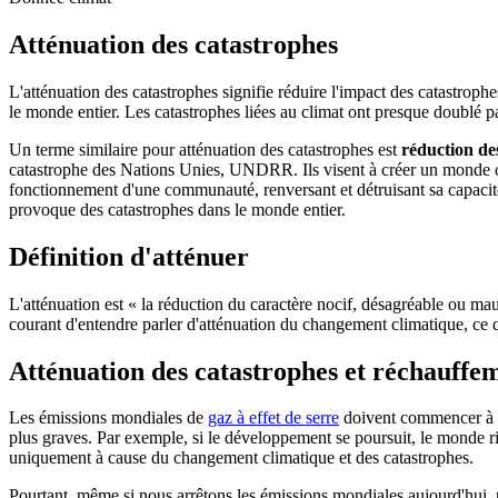
Atténuation des catastrophes
L'atténuation des catastrophes signifie réduire l'impact des catastroph
le monde entier. Les catastrophes liées au climat ont presque doublé 
Un terme similaire pour atténuation des catastrophes est
réduction de
catastrophe des Nations Unies, UNDRR. Ils visent à créer un monde où 
fonctionnement d'une communauté, renversant et détruisant sa capacité à 
provoque des catastrophes dans le monde entier.
Définition d'atténuer
L'atténuation est « la réduction du caractère nocif, désagréable ou mau
courant d'entendre parler d'atténuation du changement climatique, ce 
Atténuation des catastrophes et réchauffe
Les émissions mondiales de
gaz à effet de serre
doivent commencer à di
plus graves. Par exemple, si le développement se poursuit, le monde r
uniquement à cause du changement climatique et des catastrophes.
Pourtant, même si nous arrêtons les émissions mondiales aujourd'hui,