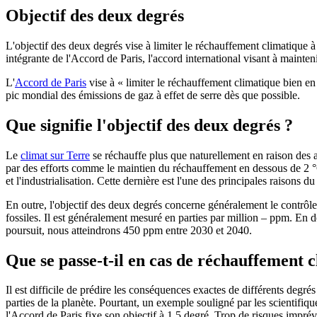
Objectif des deux degrés
L'objectif des deux degrés vise à limiter le réchauffement climatique à
intégrante de l'Accord de Paris, l'accord international visant à mainte
L'
Accord de Paris
vise à « limiter le réchauffement climatique bien en
pic mondial des émissions de gaz à effet de serre dès que possible.
Que signifie l'objectif des deux degrés ?
Le
climat sur Terre
se réchauffe plus que naturellement en raison des ac
par des efforts comme le maintien du réchauffement en dessous de 2 °C.
et l'industrialisation. Cette dernière est l'une des principales raisons 
En outre, l'objectif des deux degrés concerne généralement le contrôl
fossiles. Il est généralement mesuré en parties par million – ppm. En
poursuit, nous atteindrons 450 ppm entre 2030 et 2040.
Que se passe-t-il en cas de réchauffement 
Il est difficile de prédire les conséquences exactes de différents deg
parties de la planète. Pourtant, un exemple souligné par les scientifiqu
l'Accord de Paris fixe son objectif à 1,5 degré. Trop de risques imprév