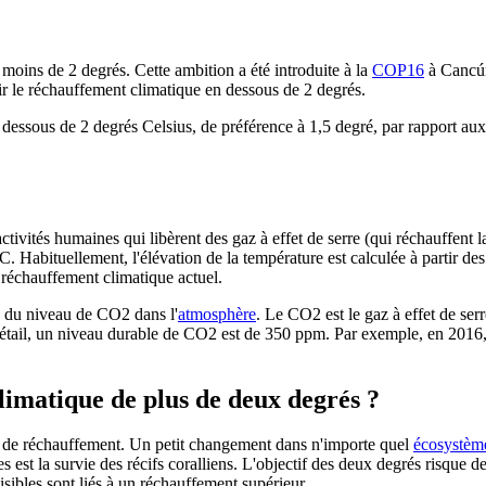
 moins de 2 degrés. Cette ambition a été introduite à la
COP16
à Cancún
nir le réchauffement climatique en dessous de 2 degrés.
 dessous de 2 degrés Celsius, de préférence à 1,5 degré, par rapport aux
tivités humaines qui libèrent des gaz à effet de serre (qui réchauffent la
 Habituellement, l'élévation de la température est calculée à partir de
du réchauffement climatique actuel.
e du niveau de CO2 dans l'
atmosphère
. Le CO2 est le gaz à effet de ser
 détail, un niveau durable de CO2 est de 350 ppm. Par exemple, en 2016, 
climatique de plus de deux degrés ?
rés de réchauffement. Un petit changement dans n'importe quel
écosystèm
es est la survie des récifs coralliens. L'objectif des deux degrés risque 
isibles sont liés à un réchauffement supérieur.