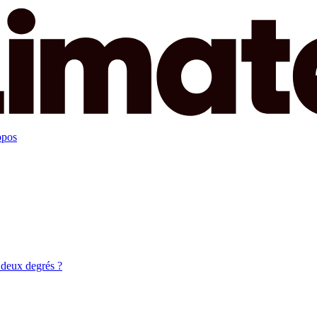
opos
 deux degrés ?