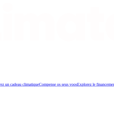
rez un cadeau climatique
Compense os seus voos
Explorez le financemen