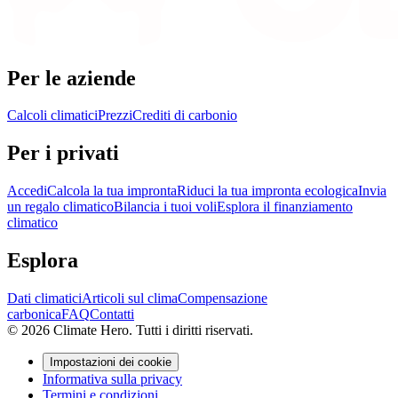
Per le aziende
Calcoli climatici
Prezzi
Crediti di carbonio
Per i privati
Accedi
Calcola la tua impronta
Riduci la tua impronta ecologica
Invia
un regalo climatico
Bilancia i tuoi voli
Esplora il finanziamento
climatico
Esplora
Dati climatici
Articoli sul clima
Compensazione
carbonica
FAQ
Contatti
© 2026 Climate Hero. Tutti i diritti riservati.
Impostazioni dei cookie
Informativa sulla privacy
Termini e condizioni