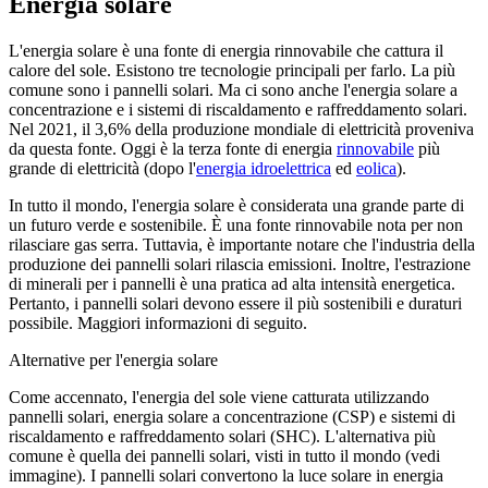
Energia solare
L'energia solare è una fonte di energia rinnovabile che cattura il
calore del sole. Esistono tre tecnologie principali per farlo. La più
comune sono i pannelli solari. Ma ci sono anche l'energia solare a
concentrazione e i sistemi di riscaldamento e raffreddamento solari.
Nel 2021, il 3,6% della produzione mondiale di elettricità proveniva
da questa fonte. Oggi è la terza fonte di energia
rinnovabile
più
grande di elettricità (dopo l'
energia idroelettrica
ed
eolica
).
In tutto il mondo, l'energia solare è considerata una grande parte di
un futuro verde e sostenibile. È una fonte rinnovabile nota per non
rilasciare gas serra. Tuttavia, è importante notare che l'industria della
produzione dei pannelli solari rilascia emissioni. Inoltre, l'estrazione
di minerali per i pannelli è una pratica ad alta intensità energetica.
Pertanto, i pannelli solari devono essere il più sostenibili e duraturi
possibile. Maggiori informazioni di seguito.
Alternative per l'energia solare
Come accennato, l'energia del sole viene catturata utilizzando
pannelli solari, energia solare a concentrazione (CSP) e sistemi di
riscaldamento e raffreddamento solari (SHC). L'alternativa più
comune è quella dei pannelli solari, visti in tutto il mondo (vedi
immagine). I pannelli solari convertono la luce solare in energia