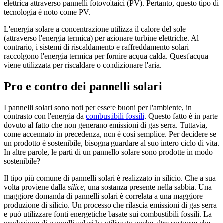
elettrica attraverso pannelli fotovoltaici (PV). Pertanto, questo tipo di
tecnologia è noto come PV.
L'energia solare a concentrazione utilizza il calore del sole
(attraverso l'energia termica) per azionare turbine elettriche. Al
contrario, i sistemi di riscaldamento e raffreddamento solari
raccolgono l'energia termica per fornire acqua calda. Quest'acqua
viene utilizzata per riscaldare o condizionare l'aria.
Pro e contro dei pannelli solari
I pannelli solari sono noti per essere buoni per l'ambiente, in
contrasto con l'energia da
combustibili fossili
. Questo fatto è in parte
dovuto al fatto che non generano emissioni di gas serra. Tuttavia,
come accennato in precedenza, non è così semplice. Per decidere se
un prodotto è sostenibile, bisogna guardare al suo intero ciclo di vita.
In altre parole, le parti di un pannello solare sono prodotte in modo
sostenibile?
Il tipo più comune di pannelli solari è realizzato in silicio. Che a sua
volta proviene dalla
silice
, una sostanza presente nella sabbia. Una
maggiore domanda di pannelli solari è correlata a una maggiore
produzione di silicio. Un processo che rilascia emissioni di gas serra
e può utilizzare fonti energetiche basate sui combustibili fossili. La
produzione di pannelli solari ha utilizzato anche altre sostanze che