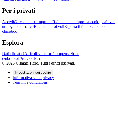
Per i privati
Accedi
Calcola la tua impronta
Riduci la tua impronta ecologica
Invia
un regalo climatico
Bilancia i tuoi voli
Esplora il finanziamento
climatico
Esplora
Dati climatici
Articoli sul clima
Compensazione
carbonica
FAQ
Contatti
© 2026 Climate Hero. Tutti i diritti riservati.
Impostazioni dei cookie
Informativa sulla privacy
Termini e condizioni