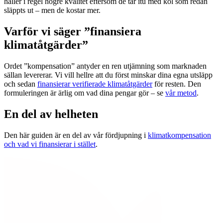
håller i regel högre kvalitet eftersom de tar itu med kol som redan
släppts ut – men de kostar mer.
Varför vi säger ”finansiera
klimatåtgärder”
Ordet ”kompensation” antyder en ren utjämning som marknaden
sällan levererar. Vi vill hellre att du först minskar dina egna utsläpp
och sedan
finansierar verifierade klimatåtgärder
för resten. Den
formuleringen är ärlig om vad dina pengar gör – se
vår metod
.
En del av helheten
Den här guiden är en del av vår fördjupning i
klimatkompensation
och vad vi finansierar i stället
.