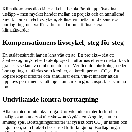
Klimatkompensation låter enkelt – betala för att upphäva dina
utsläpp – men mycket händer mellan ett projekt och en annullerad
kredit. Här är hela livscykeln, skillnaden mellan undvikande och
borttagning, och varför vi hellre talar om att finansiera
klimatåtgärder.
Kompensationens livscykel, steg för steg
En utsläppskredit har en lång väg att gå. Ett projekt – säg ett
återbeskognings- eller biokolprojekt – utformas efter en metodik och
granskas sedan av en oberoende part. Verifierade minskningar eller
borttagningar utfärdas som krediter, en kredit per ton CO₂e. En
köpare köper krediter och annullerar dem, vilket innebär att de
upphävs permanent så att ingen annan kan göra anspråk på samma
ton.
Undvikande kontra borttagning
Alla krediter är inte likvärdiga. Undvikandekrediter förhindrar
utsläpp som annars skulle ske – att skydda en skog, byta ut en
smutsig spis. Borttagningskrediter tar fysiskt bort CO₂ ur luften och
lagrar den, som biokol eller direkt luftinfångning. Borttagningar