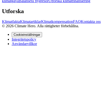
klimatgåva
Balansera flygresor
Utforska klimatfinansiering
Utforska
Klimatfakta
Klimatartiklar
Klimatkompensation
FAQ
Kontakta oss
© 2026 Climate Hero. Alla rättigheter förbehållna.
Cookieinställningar
Integritetspolicy
Användarvillkor