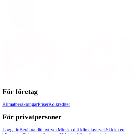
För företag
Klimatberäkningar
Priser
Kolkrediter
För privatpersoner
Logga in
Beräkna ditt avtryck
Minska ditt klimatavtryck
Skicka en