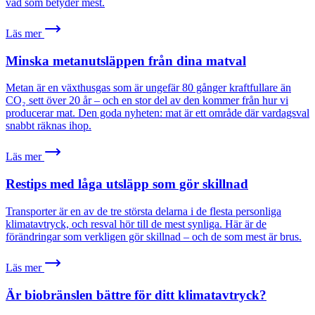
vad som betyder mest.
Läs mer
Minska metanutsläppen från dina matval
Metan är en växthusgas som är ungefär 80 gånger kraftfullare än
CO₂ sett över 20 år – och en stor del av den kommer från hur vi
producerar mat. Den goda nyheten: mat är ett område där vardagsval
snabbt räknas ihop.
Läs mer
Restips med låga utsläpp som gör skillnad
Transporter är en av de tre största delarna i de flesta personliga
klimatavtryck, och resval hör till de mest synliga. Här är de
förändringar som verkligen gör skillnad – och de som mest är brus.
Läs mer
Är biobränslen bättre för ditt klimatavtryck?