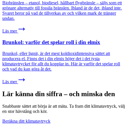
Biobränslen – etanol, biodiesel, hållbart flygbränsle – säljs som ett
grönare alternativ till fossila bränslen. Ibland är de det, ibland inte.
Svaret beror på vad de tillverkas av och vilken mark de tränger
undan.
Läs mer
Brunkol: varför det spelar roll i din elmix
Brunkol, eller lignit, är det mest koldioxidintensiva sättet att
producera el. Finns det i din elmix höjer det i det tysta
klimatavtrycket för allt du kopplar in. Här är varför det spelar roll
och vad du kan göra åt det.
Läs mer
Lär känna din siffra – och minska den
Snabbaste sättet att börja är att mäta. Ta fram ditt klimatavtryck, välj
en stor hävstång och kör.
Beräkna ditt klimatavtryck