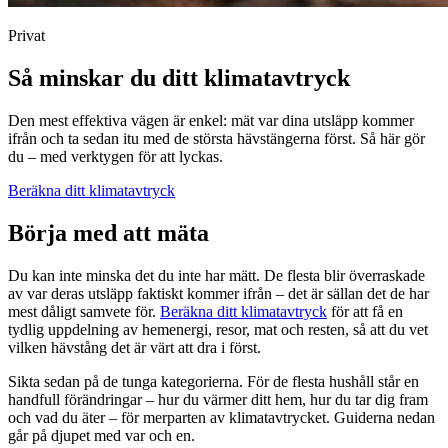
Privat
Så minskar du ditt klimatavtryck
Den mest effektiva vägen är enkel: mät var dina utsläpp kommer
ifrån och ta sedan itu med de största hävstängerna först. Så här gör
du – med verktygen för att lyckas.
Beräkna ditt klimatavtryck
Börja med att mäta
Du kan inte minska det du inte har mätt. De flesta blir överraskade
av var deras utsläpp faktiskt kommer ifrån – det är sällan det de har
mest dåligt samvete för.
Beräkna ditt klimatavtryck
för att få en
tydlig uppdelning av hemenergi, resor, mat och resten, så att du vet
vilken hävstång det är värt att dra i först.
Sikta sedan på de tunga kategorierna. För de flesta hushåll står en
handfull förändringar – hur du värmer ditt hem, hur du tar dig fram
och vad du äter – för merparten av klimatavtrycket. Guiderna nedan
går på djupet med var och en.