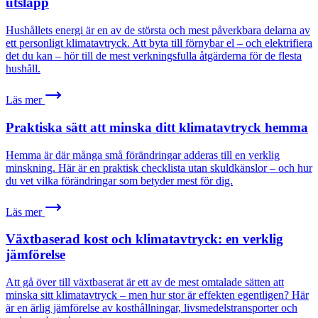
utsläpp
Hushållets energi är en av de största och mest påverkbara delarna av
ett personligt klimatavtryck. Att byta till förnybar el – och elektrifiera
det du kan – hör till de mest verkningsfulla åtgärderna för de flesta
hushåll.
Läs mer
Praktiska sätt att minska ditt klimatavtryck hemma
Hemma är där många små förändringar adderas till en verklig
minskning. Här är en praktisk checklista utan skuldkänslor – och hur
du vet vilka förändringar som betyder mest för dig.
Läs mer
Växtbaserad kost och klimatavtryck: en verklig
jämförelse
Att gå över till växtbaserat är ett av de mest omtalade sätten att
minska sitt klimatavtryck – men hur stor är effekten egentligen? Här
är en ärlig jämförelse av kosthållningar, livsmedelstransporter och