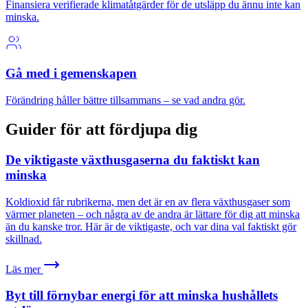
Finansiera verifierade klimatåtgärder för de utsläpp du ännu inte kan
minska.
Gå med i gemenskapen
Förändring håller bättre tillsammans – se vad andra gör.
Guider för att fördjupa dig
De viktigaste växthusgaserna du faktiskt kan
minska
Koldioxid får rubrikerna, men det är en av flera växthusgaser som
värmer planeten – och några av de andra är lättare för dig att minska
än du kanske tror. Här är de viktigaste, och var dina val faktiskt gör
skillnad.
Läs mer
Byt till förnybar energi för att minska hushållets