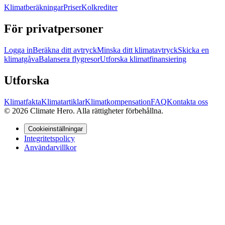
Klimatberäkningar
Priser
Kolkrediter
För privatpersoner
Logga in
Beräkna ditt avtryck
Minska ditt klimatavtryck
Skicka en
klimatgåva
Balansera flygresor
Utforska klimatfinansiering
Utforska
Klimatfakta
Klimatartiklar
Klimatkompensation
FAQ
Kontakta oss
© 2026 Climate Hero. Alla rättigheter förbehållna.
Cookieinställningar
Integritetspolicy
Användarvillkor