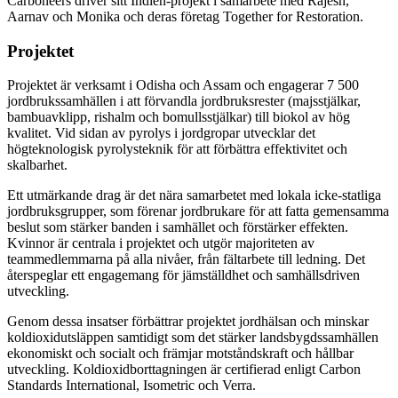
Carboneers driver sitt Indien-projekt i samarbete med Rajesh,
Aarnav och Monika och deras företag Together for Restoration.
Projektet
Projektet är verksamt i Odisha och Assam och engagerar 7 500
jordbrukssamhällen i att förvandla jordbruksrester (majsstjälkar,
bambuavklipp, rishalm och bomullsstjälkar) till biokol av hög
kvalitet. Vid sidan av pyrolys i jordgropar utvecklar det
högteknologisk pyrolysteknik för att förbättra effektivitet och
skalbarhet.
Ett utmärkande drag är det nära samarbetet med lokala icke-statliga
jordbruksgrupper, som förenar jordbrukare för att fatta gemensamma
beslut som stärker banden i samhället och förstärker effekten.
Kvinnor är centrala i projektet och utgör majoriteten av
teammedlemmarna på alla nivåer, från fältarbete till ledning. Det
återspeglar ett engagemang för jämställdhet och samhällsdriven
utveckling.
Genom dessa insatser förbättrar projektet jordhälsan och minskar
koldioxidutsläppen samtidigt som det stärker landsbygdssamhällen
ekonomiskt och socialt och främjar motståndskraft och hållbar
utveckling. Koldioxidborttagningen är certifierad enligt Carbon
Standards International, Isometric och Verra.