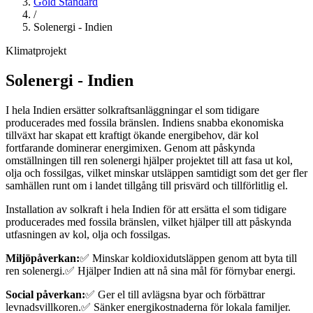
Gold Standard
/
Solenergi - Indien
Klimatprojekt
Solenergi - Indien
I hela Indien ersätter solkraftsanläggningar el som tidigare
producerades med fossila bränslen. Indiens snabba ekonomiska
tillväxt har skapat ett kraftigt ökande energibehov, där kol
fortfarande dominerar energimixen. Genom att påskynda
omställningen till ren solenergi hjälper projektet till att fasa ut kol,
olja och fossilgas, vilket minskar utsläppen samtidigt som det ger fler
samhällen runt om i landet tillgång till prisvärd och tillförlitlig el.
Installation av solkraft i hela Indien för att ersätta el som tidigare
producerades med fossila bränslen, vilket hjälper till att påskynda
utfasningen av kol, olja och fossilgas.
Miljöpåverkan:
✅ Minskar koldioxidutsläppen genom att byta till
ren solenergi.
✅ Hjälper Indien att nå sina mål för förnybar energi.
Social påverkan:
✅ Ger el till avlägsna byar och förbättrar
levnadsvillkoren.
✅ Sänker energikostnaderna för lokala familjer.