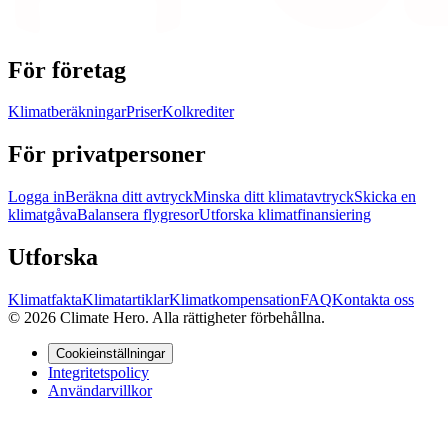
För företag
Klimatberäkningar
Priser
Kolkrediter
För privatpersoner
Logga in
Beräkna ditt avtryck
Minska ditt klimatavtryck
Skicka en
klimatgåva
Balansera flygresor
Utforska klimatfinansiering
Utforska
Klimatfakta
Klimatartiklar
Klimatkompensation
FAQ
Kontakta oss
© 2026 Climate Hero. Alla rättigheter förbehållna.
Cookieinställningar
Integritetspolicy
Användarvillkor