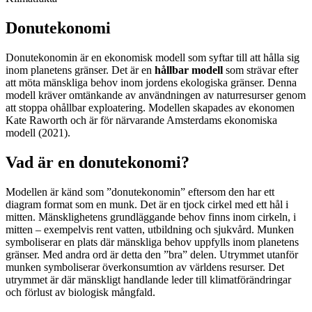
Donutekonomi
Donutekonomin är en ekonomisk modell som syftar till att hålla sig
inom planetens gränser. Det är en
hållbar modell
som strävar efter
att möta mänskliga behov inom jordens ekologiska gränser. Denna
modell kräver omtänkande av användningen av naturresurser genom
att stoppa ohållbar exploatering. Modellen skapades av ekonomen
Kate Raworth och är för närvarande Amsterdams ekonomiska
modell (2021).
Vad är en donutekonomi?
Modellen är känd som ”donutekonomin” eftersom den har ett
diagram format som en munk. Det är en tjock cirkel med ett hål i
mitten. Mänsklighetens grundläggande behov finns inom cirkeln, i
mitten – exempelvis rent vatten, utbildning och sjukvård. Munken
symboliserar en plats där mänskliga behov uppfylls inom planetens
gränser. Med andra ord är detta den ”bra” delen. Utrymmet utanför
munken symboliserar överkonsumtion av världens resurser. Det
utrymmet är där mänskligt handlande leder till klimatförändringar
och förlust av biologisk mångfald.