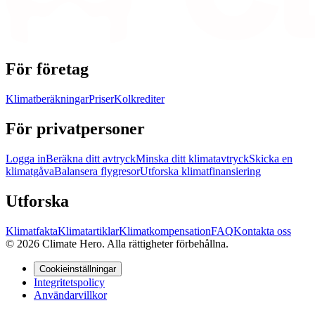
För företag
Klimatberäkningar
Priser
Kolkrediter
För privatpersoner
Logga in
Beräkna ditt avtryck
Minska ditt klimatavtryck
Skicka en
klimatgåva
Balansera flygresor
Utforska klimatfinansiering
Utforska
Klimatfakta
Klimatartiklar
Klimatkompensation
FAQ
Kontakta oss
© 2026 Climate Hero. Alla rättigheter förbehållna.
Cookieinställningar
Integritetspolicy
Användarvillkor