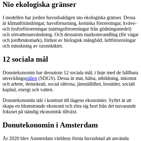
Nio ekologiska gränser
I modellen har jorden huvudsakligen nio ekologiska gränser. Dessa
är klimatförändringar, havsförsurning, kemiska föroreningar, kväve-
och fosforföroreningar (näringsföroreningar från gödningsmedel)
och sötvattenanvändning. Och dessutom markomvandling (för vägar
och jordbruksmark), förlust av biologisk mångfald, luftföroreningar
och minskning av ozonskiktet.
12 sociala mål
Donutekonomin har dessutom 12 sociala mål, i linje med de hållbara
utvecklings
målen
(SDGS). Dessa är mat, hälsa, utbildning, inkomst
och arbete, demokrati, social rättvisa, jämställdhet, bostäder, socialt
kapital, energi och vatten.
Donutekonomin står i kontrast till dagens ekonomier. Syftet är att
skapa en blomstrande ekonomi och röra sig bort från det nuvarande
fokuset på ständig ekonomisk tillväxt.
Donutekonomin i Amsterdam
År 2020 blev Amsterdam världens första huvudstad att använda