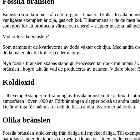
Fossila bränslen
Bränslen som kommer från dött organiskt material kallas fossila bränsl
vanligaste exemplen är olja, gas och kol. Tillsammans är de de mest b
som görs för att producera värme och energi – släpper ut stora mängder
Vad är fossila bränslen?
Som nämnts är de kvarlevorna av döda växter och djur. Med andra ord f
döda materialet till kol, olja eller naturgas.
Nya fossila bränslen skapas ständigt. Processen tar dock miljontals 
bränslen i högre takt än vad de produceras av naturen. Vidare bidrar 
Koldioxid
Till exempel släpper förbränning av fossila bränslen ut koldioxid i a
atmosfären i över 1000 år. Förbränningen släpper också ut andra utsl
De är giftiga för människor och de flesta andra livsformer på jorden.
Olika bränslen
Fossila bränslen sträcker sig från dåliga till mycket dåliga. Till exempe
naturgas släpper dock också ut metan. Denna gas är en av de mest po