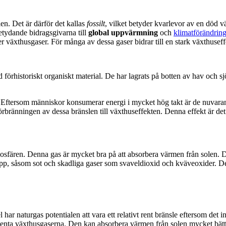
en. Det är därför det kallas
fossilt
, vilket betyder kvarlevor av en död vä
etydande bidragsgivarna till
global uppvärmning
och
klimatförändring
 växthusgaser. För många av dessa gaser bidrar till en stark växthuseffe
örhistoriskt organiskt material. De har lagrats på botten av hav och sj
år. Eftersom människor konsumerar energi i mycket hög takt är de nuva
förbränningen av dessa bränslen till växthuseffekten. Denna effekt är d
tmosfären. Denna gas är mycket bra på att absorbera värmen från solen. 
äpp, såsom sot och skadliga gaser som svaveldioxid och kväveoxider. De
l har naturgas potentialen att vara ett relativt rent bränsle eftersom det 
tenta växthusgaserna. Den kan absorbera värmen från solen mycket bätt