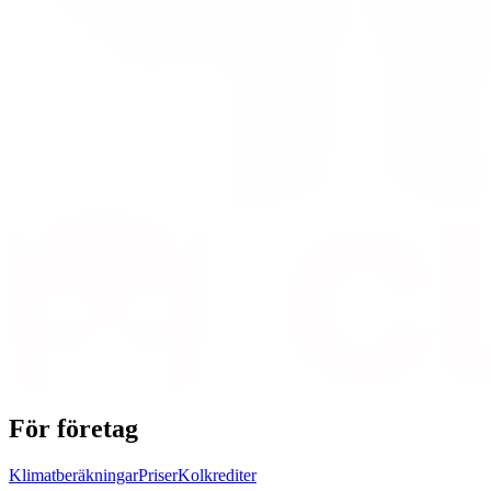
För företag
Klimatberäkningar
Priser
Kolkrediter