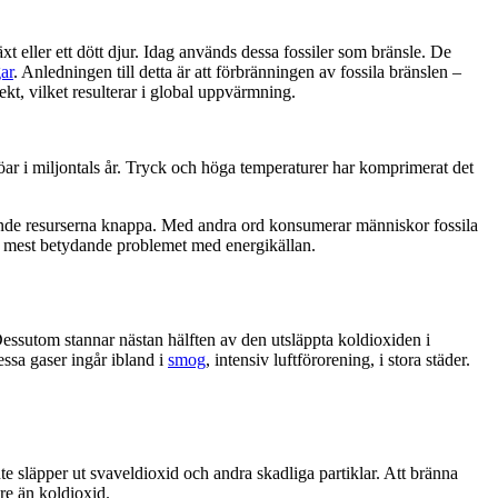
xt eller ett dött djur. Idag används dessa fossiler som bränsle. De
ar
. Anledningen till detta är att förbränningen av fossila bränslen –
kt, vilket resulterar i global uppvärmning.
öar i miljontals år. Tryck och höga temperaturer har komprimerat det
rande resurserna knappa. Med andra ord konsumerar människor fossila
et mest betydande problemet med energikällan.
Dessutom stannar nästan hälften av den utsläppta koldioxiden i
ssa gaser ingår ibland i
smog
, intensiv luftförorening, i stora städer.
inte släpper ut svaveldioxid och andra skadliga partiklar. Att bränna
re än koldioxid.