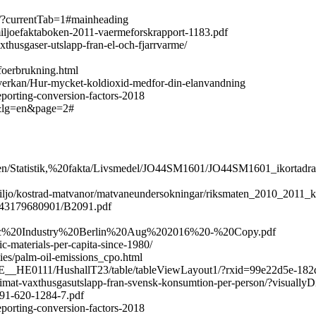
er/?currentTab=1#mainheading
miljoefaktaboken-2011-vaermeforskrapport-1183.pdf
xthusgaser-utslapp-fran-el-och-fjarrvarme/
foerbrukning.html
averkan/Hur-mycket-koldioxid-medfor-din-elanvandning
porting-conversion-factors-2018
d&lg=en&page=2#
den/Statistik,%20fakta/Livsmedel/JO44SM1601/JO44SM1601_ikortadr
-miljo/kostrad-matvanor/matvaneundersokningar/riksmaten_2010_2011_k
443179680901/B2091.pdf
20Plastic%20Industry%20Berlin%20Aug%202016%20-%20Copy.pdf
ic-materials-per-capita-since-1980/
ties/palm-oil-emissions_cpo.html
_HE__HE0111/HushallT23/table/tableViewLayout1/?rxid=99e22d5e-18
Klimat-vaxthusgasutslapp-fran-svensk-konsumtion-per-person/?visuall
-91-620-1284-7.pdf
porting-conversion-factors-2018