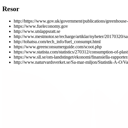
Resor
http://https://www.gov.uk/government/publications/greenhouse-
https://www.fueleconomy.gov
http://www.utslappsratt.se
http://www.mestmotor.se/recharge/artiklar/nyheter/20170320/sa
http://tohatsu.com/tech_info/fuel_consumpt.html
https://www.greenconsumerguide.com/scoot.php
https://www.statista.com/statistics/270312/consumption-of-plast
https://www.sll.se/om-landstinget/ekonomi/finansiella-rapporter
http://www.naturvardsverket.se/Sa-mar-miljon/Statistik-A-O/Vax