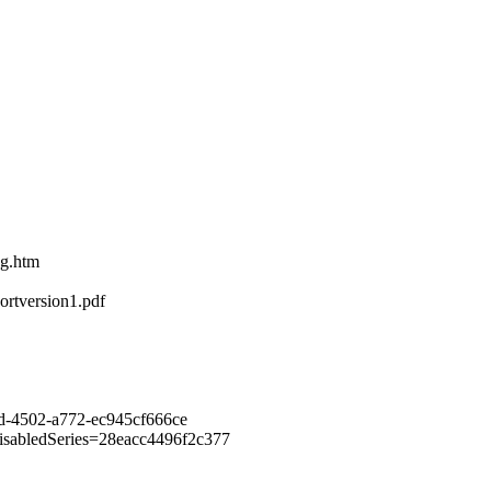
ag.htm
ortversion1.pdf
2d-4502-a772-ec945cf666ce
yDisabledSeries=28eacc4496f2c377