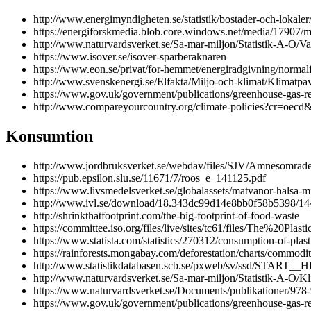
http://www.energimyndigheten.se/statistik/bostader-och-lokal
https://energiforskmedia.blob.core.windows.net/media/17907/
http://www.naturvardsverket.se/Sa-mar-miljon/Statistik-A-O/Va
https://www.isover.se/isover-sparberaknaren
https://www.eon.se/privat/for-hemmet/energiradgivning/normal
http://www.svenskenergi.se/Elfakta/Miljo-och-klimat/Klimatp
https://www.gov.uk/government/publications/greenhouse-gas-re
http://www.compareyourcountry.org/climate-policies?cr=oec
Konsumtion
http://www.jordbruksverket.se/webdav/files/SJV/Amnesomra
https://pub.epsilon.slu.se/11671/7/roos_e_141125.pdf
https://www.livsmedelsverket.se/globalassets/matvanor-halsa
http://www.ivl.se/download/18.343dc99d14e8bb0f58b5398/1
http://shrinkthatfootprint.com/the-big-footprint-of-food-waste
https://committee.iso.org/files/live/sites/tc61/files/The%
https://www.statista.com/statistics/270312/consumption-of-plast
https://rainforests.mongabay.com/deforestation/charts/commodi
http://www.statistikdatabasen.scb.se/pxweb/sv/ssd/START_
http://www.naturvardsverket.se/Sa-mar-miljon/Statistik-A-O/
https://www.naturvardsverket.se/Documents/publikationer/978
https://www.gov.uk/government/publications/greenhouse-gas-re