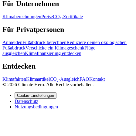
Für Unternehmen
Klimaberechnungen
Preise
CO₂-Zertifikate
Für Privatpersonen
Anmelden
Fußabdruck berechnen
Reduziere deinen ökologischen
Fußabdruck
Verschicke ein Klimageschenk
Flüge
ausgleichen
Klimafinanzierung entdecken
Entdecken
Klimafakten
Klimaartikel
CO₂-Ausgleich
FAQ
Kontakt
© 2026 Climate Hero. Alle Rechte vorbehalten.
Cookie-Einstellungen
Datenschutz
Nutzungsbedingungen