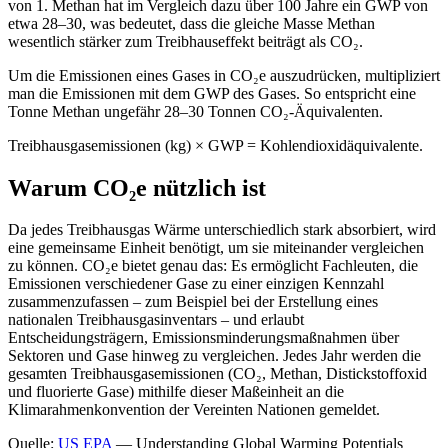
von 1. Methan hat im Vergleich dazu über 100 Jahre ein GWP von
etwa 28–30, was bedeutet, dass die gleiche Masse Methan
wesentlich stärker zum Treibhauseffekt beiträgt als CO₂.
Um die Emissionen eines Gases in CO₂e auszudrücken, multipliziert
man die Emissionen mit dem GWP des Gases. So entspricht eine
Tonne Methan ungefähr 28–30 Tonnen CO₂-Äquivalenten.
Treibhausgasemissionen (kg) × GWP = Kohlendioxidäquivalente.
Warum CO₂e nützlich ist
Da jedes Treibhausgas Wärme unterschiedlich stark absorbiert, wird
eine gemeinsame Einheit benötigt, um sie miteinander vergleichen
zu können. CO₂e bietet genau das: Es ermöglicht Fachleuten, die
Emissionen verschiedener Gase zu einer einzigen Kennzahl
zusammenzufassen – zum Beispiel bei der Erstellung eines
nationalen Treibhausgasinventars – und erlaubt
Entscheidungsträgern, Emissionsminderungsmaßnahmen über
Sektoren und Gase hinweg zu vergleichen. Jedes Jahr werden die
gesamten Treibhausgasemissionen (CO₂, Methan, Distickstoffoxid
und fluorierte Gase) mithilfe dieser Maßeinheit an die
Klimarahmenkonvention der Vereinten Nationen gemeldet.
Quelle:
US EPA
— Understanding Global Warming Potentials