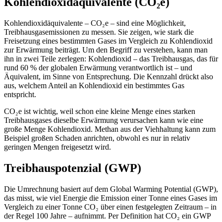
Kohlendioxidäquivalente (CO₂e)
Kohlendioxidäquivalente – CO₂e – sind eine Möglichkeit,
Treibhausgasemissionen zu messen. Sie zeigen, wie stark die
Freisetzung eines bestimmten Gases im Vergleich zu Kohlendioxid
zur Erwärmung beiträgt. Um den Begriff zu verstehen, kann man
ihn in zwei Teile zerlegen: Kohlendioxid – das Treibhausgas, das für
rund 60 % der globalen Erwärmung verantwortlich ist – und
Äquivalent, im Sinne von Entsprechung. Die Kennzahl drückt also
aus, welchem Anteil an Kohlendioxid ein bestimmtes Gas
entspricht.
CO₂e ist wichtig, weil schon eine kleine Menge eines starken
Treibhausgases dieselbe Erwärmung verursachen kann wie eine
große Menge Kohlendioxid. Methan aus der Viehhaltung kann zum
Beispiel großen Schaden anrichten, obwohl es nur in relativ
geringen Mengen freigesetzt wird.
Treibhauspotenzial (GWP)
Die Umrechnung basiert auf dem Global Warming Potential (GWP),
das misst, wie viel Energie die Emission einer Tonne eines Gases im
Vergleich zu einer Tonne CO₂ über einen festgelegten Zeitraum – in
der Regel 100 Jahre – aufnimmt. Per Definition hat CO₂ ein GWP