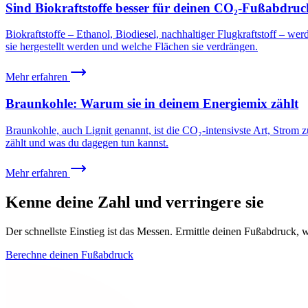
Sind Biokraftstoffe besser für deinen CO₂-Fußabdru
Biokraftstoffe – Ethanol, Biodiesel, nachhaltiger Flugkraftstoff – w
sie hergestellt werden und welche Flächen sie verdrängen.
Mehr erfahren
Braunkohle: Warum sie in deinem Energiemix zählt
Braunkohle, auch Lignit genannt, ist die CO₂-intensivste Art, Strom 
zählt und was du dagegen tun kannst.
Mehr erfahren
Kenne deine Zahl und verringere sie
Der schnellste Einstieg ist das Messen. Ermittle deinen Fußabdruck, 
Berechne deinen Fußabdruck