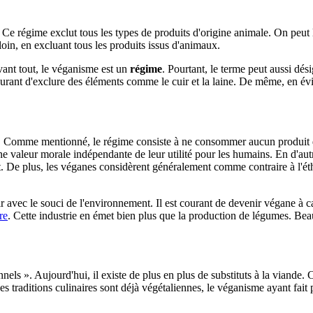
. Ce régime exclut tous les types de produits d'origine animale. On peu
in, en excluant tous les produits issus d'animaux.
Avant tout, le véganisme est un
régime
. Pourtant, le terme peut aussi dé
 courant d'exclure des éléments comme le cuir et la laine. De même, en 
 Comme mentionné, le régime consiste à ne consommer aucun produit d'o
e valeur morale indépendante de leur utilité pour les humains. En d'autr
t. De plus, les véganes considèrent généralement comme contraire à l'ét
ir avec le souci de l'environnement. Il est courant de devenir végane à 
re
. Cette industrie en émet bien plus que la production de légumes. Be
ionnels ». Aujourd'hui, il existe de plus en plus de substituts à la viande
es traditions culinaires sont déjà végétaliennes, le véganisme ayant fait 