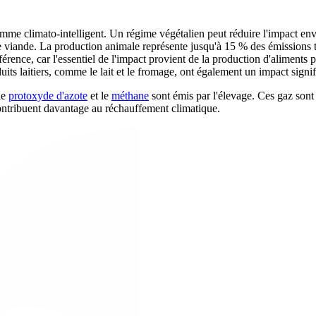
me climato-intelligent. Un régime végétalien peut réduire l'impact en
de viande. La production animale représente jusqu'à 15 % des émissions t
fférence, car l'essentiel de l'impact provient de la production d'alimen
its laitiers, comme le lait et le fromage, ont également un impact signif
le
protoxyde d'azote
et le
méthane
sont émis par l'élevage. Ces gaz sont 
contribuent davantage au réchauffement climatique.