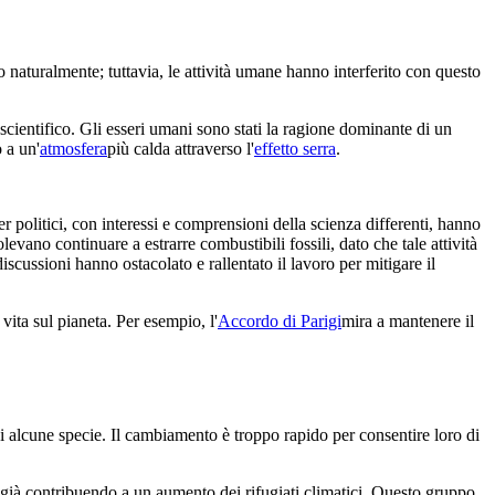
naturalmente; tuttavia, le attività umane hanno interferito con questo
ientifico. Gli esseri umani sono stati la ragione dominante di un
 a un'
atmosfera
più calda attraverso l'
effetto serra
.
er politici, con interessi e comprensioni della scienza differenti, hanno
evano continuare a estrarre combustibili fossili, dato che tale attività
cussioni hanno ostacolato e rallentato il lavoro per mitigare il
vita sul pianeta. Per esempio, l'
Accordo di Parigi
mira a mantenere il
i alcune specie. Il cambiamento è troppo rapido per consentire loro di
 già contribuendo a un aumento dei rifugiati climatici. Questo gruppo