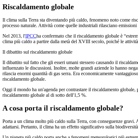
Riscaldamento globale
Il clima sulla Terra sta diventando più caldo, fenomeno noto come risc
processo naturale. Attività come quelle industriali rilasciano emission
Nel 2013, l'
IPCC
ha confermato che il riscaldamento globale è “estrem
clima più caldo a partire dalla metà del XVIII secolo, poiché le attivi
Il dibattito sul riscaldamento globale
Il dibattito sul fatto che gli esseri umani stessero causando il riscalda
influenzato le discussioni. Inoltre, molte grandi aziende lo hanno negat
rilascia enormi quantità di gas serra. Era economicamente vantaggioso c
riscaldamento globale.
Oggi il mondo ha un'agenda per contrastare il riscaldamento globale, poic
riscaldamento globale al di sotto dell'1,5 %.
A cosa porta il riscaldamento globale?
Porta a un clima molto più caldo sulla Terra, con conseguenze gravi. A
adattarsi. Pertanto, il clima ha un effetto significativo sulla biodiversità
Un pianeta più caldo porta anche a fenomeni meteorologici più estremi.