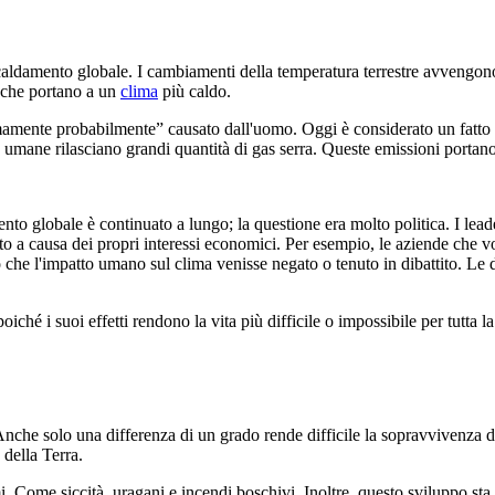
aldamento globale. I cambiamenti della temperatura terrestre avvengono 
i che portano a un
clima
più caldo.
amente probabilmente” causato dall'uomo. Oggi è considerato un fatto sc
tà umane rilasciano grandi quantità di gas serra. Queste emissioni portano
mento globale è continuato a lungo; la questione era molto politica. I lead
o a causa dei propri interessi economici. Per esempio, le aziende che vol
he l'impatto umano sul clima venisse negato o tenuto in dibattito. Le dis
hé i suoi effetti rendono la vita più difficile o impossibile per tutta la 
nche solo una differenza di un grado rende difficile la sopravvivenza d
 della Terra.
 Come siccità, uragani e incendi boschivi. Inoltre, questo sviluppo sta