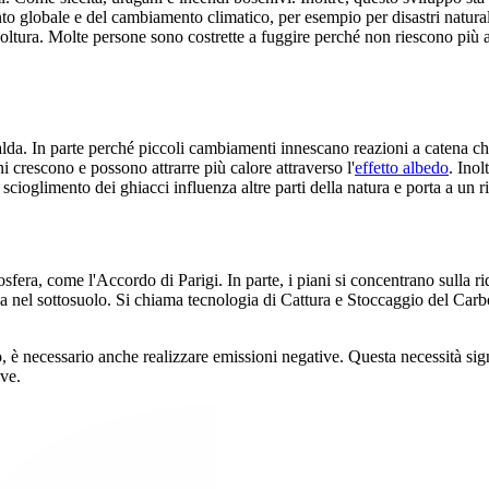
mento globale e del cambiamento climatico, per esempio per disastri natural
oltura. Molte persone sono costrette a fuggire perché non riescono più a 
alda. In parte perché piccoli cambiamenti innescano reazioni a catena c
 crescono e possono attrarre più calore attraverso l'
effetto albedo
. Inol
 scioglimento dei ghiacci influenza altre parti della natura e porta a un 
sfera, come l'Accordo di Parigi. In parte, i piani si concentrano sulla r
na nel sottosuolo. Si chiama tecnologia di Cattura e Stoccaggio del Carb
, è necessario anche realizzare emissioni negative. Questa necessità sign
ve.