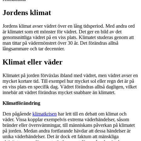
Jordens klimat
Jordens klimat avser vädret över en lång tidsperiod. Med andra ord
är klimatet som ett mönster för vädret. Det ger en bild av det
genomsnittliga vädret på en viss plats. Klimatet studeras genom att
man tittar på vädermönstret över 30 år. Det förändras alltså
långsammare och tar decennier.
Klimat eller väder
Klimatet på jorden förväxlas ibland med vädret, men vädret avser en
mycket kortare tid. Till exempel hur mycket sol eller regn det är på
en viss plats en specifik dag. Vädret förändras alltså dagligen, vilket
innebär att vädret förändras mycket snabbare än klimatet.
Klimatförändring
Den pågående
klimatkrisen
har lett till en debatt om klimat och
väder. Vissa kopplar exempelvis extrema väderhändelser, såsom
bränder eller översvämningar, till människans påverkan på klimatet
på jorden. Medan andra fortfarande hävdar att dessa händelser är
unika väderhändelser. Det är dock ett faktum att mänskliga