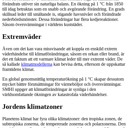
förändrats utöver sin naturliga balans. En ökning på 1 °C från 1850
till idag betraktas som en snabb och avgörande förändring. En grads
skillnad leder till smältande is, stigande havsnivåer och förändrade
nederbördsmönster. Dessa förändringar har flera kedjereaktioner.
Såsom översvämningar i världens kuststäder.
Extremväder
Även om det kan vara missvisande att koppla en enskild extrem
väderhändelse till klimatförändringar, såsom en orkan eller brand, är
det ett faktum att ett varmare klimat leder till mer extremt väder. De
så kallade
klimatmodellerna
kan bevisa detta, eftersom de uppskattar
framtidens klimat.
En global genomsnittlig temperaturökning på 1 °C skapar dessutom
mycket bättre förutsättningar för värmeböljor och översvämningar.
SMHI uppger att klimatförändringar är synliga i den
världsomfattande ökningen av katastrofala väderhändelser.
Jordens klimatzoner
Planetens klimat har fyra olika klimatzoner: den tropiska zonen, de
subtropiska zonerna, de tempererade zonerna och polarzonerna. Den