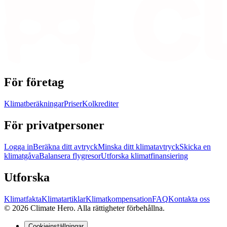
För företag
Klimatberäkningar
Priser
Kolkrediter
För privatpersoner
Logga in
Beräkna ditt avtryck
Minska ditt klimatavtryck
Skicka en
klimatgåva
Balansera flygresor
Utforska klimatfinansiering
Utforska
Klimatfakta
Klimatartiklar
Klimatkompensation
FAQ
Kontakta oss
© 2026 Climate Hero. Alla rättigheter förbehållna.
Cookieinställningar