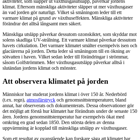
aktiviteter, som släpper ut växthusgasutsläpp, påverkar jordens
klimat. Eftersom mänskliga aktiviteter släpper ut mer växthusgaser
än vad jorden gör naturligt. Vilket så småningom leder till ett
varmare klimat på grund av växthuseffekten. Mänskliga aktiviteter
förändrar det alltså långsamt men säkert.
Mänskliga utsläpp påverkar dessutom ozonskiktet, som skyddar mot
solens skadliga UV-strålning. Ett varmare klimat påverkar dessutom
havets cirkulation. Det varmare klimatet smälter exempelvis isen och
glaciärerna på jorden. Detta leder så småningom till en ökning av
sötvatten i haven. Vilket sedan leder till förändringar i strömmar,
såsom Golfströmmen. Mer växthusgasutsläpp påverkar alltså i
slutändan jordens klimat och mönster.
Att observera klimatet på jorden
Människor har studerat jordens klimat i över 150 år. Nederbörd
(t.ex. regn),
atmosfärstryck
och genomsnittstemperaturer, bland
annat, har observerats och dokumenterats. Dessa observationer gör
det möjligt att förstå hur klimatet har förändrats under de senaste 150
åren. Jordens genomsnittstemperatur har exempelvis ökat med
omkring en grad sedan 1850. Den största delen av denna
uppvärmning är kopplad till mänskliga utsläpp av växthusgaser.
Som ett resultat av ovanstående kan forskare säga att klimatet har