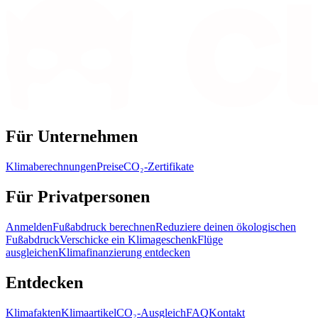
Für Unternehmen
Klimaberechnungen
Preise
CO₂-Zertifikate
Für Privatpersonen
Anmelden
Fußabdruck berechnen
Reduziere deinen ökologischen
Fußabdruck
Verschicke ein Klimageschenk
Flüge
ausgleichen
Klimafinanzierung entdecken
Entdecken
Klimafakten
Klimaartikel
CO₂-Ausgleich
FAQ
Kontakt