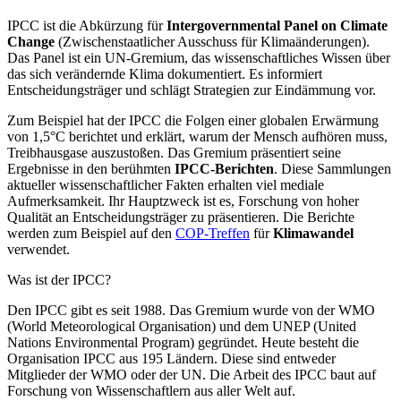
IPCC ist die Abkürzung für
Intergovernmental Panel on Climate
Change
(Zwischenstaatlicher Ausschuss für Klimaänderungen).
Das Panel ist ein UN-Gremium, das wissenschaftliches Wissen über
das sich verändernde Klima dokumentiert. Es informiert
Entscheidungsträger und schlägt Strategien zur Eindämmung vor.
Zum Beispiel hat der IPCC die Folgen einer globalen Erwärmung
von 1,5°C berichtet und erklärt, warum der Mensch aufhören muss,
Treibhausgase auszustoßen. Das Gremium präsentiert seine
Ergebnisse in den berühmten
IPCC-Berichten
. Diese Sammlungen
aktueller wissenschaftlicher Fakten erhalten viel mediale
Aufmerksamkeit. Ihr Hauptzweck ist es, Forschung von hoher
Qualität an Entscheidungsträger zu präsentieren. Die Berichte
werden zum Beispiel auf den
COP-Treffen
für
Klimawandel
verwendet.
Was ist der IPCC?
Den IPCC gibt es seit 1988. Das Gremium wurde von der WMO
(World Meteorological Organisation) und dem UNEP (United
Nations Environmental Program) gegründet. Heute besteht die
Organisation IPCC aus 195 Ländern. Diese sind entweder
Mitglieder der WMO oder der UN. Die Arbeit des IPCC baut auf
Forschung von Wissenschaftlern aus aller Welt auf.