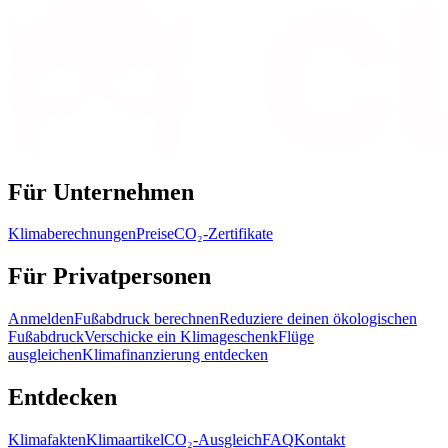
Für Unternehmen
Klimaberechnungen
Preise
CO₂-Zertifikate
Für Privatpersonen
Anmelden
Fußabdruck berechnen
Reduziere deinen ökologischen
Fußabdruck
Verschicke ein Klimageschenk
Flüge
ausgleichen
Klimafinanzierung entdecken
Entdecken
Klimafakten
Klimaartikel
CO₂-Ausgleich
FAQ
Kontakt