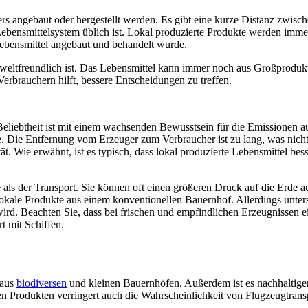
ers angebaut oder hergestellt werden. Es gibt eine kurze Distanz zwis
n Lebensmittelsystem üblich ist. Lokal produzierte Produkte werden imm
ebensmittel angebaut und behandelt wurde.
t umweltfreundlich ist. Das Lebensmittel kann immer noch aus Großpro
erbrauchern hilft, bessere Entscheidungen zu treffen.
e Beliebtheit ist mit einem wachsenden Bewusstsein für die Emissionen
re. Die Entfernung vom Erzeuger zum Verbraucher ist zu lang, was nicht
ät. Wie erwähnt, ist es typisch, dass lokal produzierte Lebensmittel bes
s der Transport. Sie können oft einen größeren Druck auf die Erde aus
okale Produkte aus einem konventionellen Bauernhof. Allerdings unters
ird. Beachten Sie, dass bei frischen und empfindlichen Erzeugnissen ei
t mit Schiffen.
 aus
biodiversen
und kleinen Bauernhöfen. Außerdem ist es nachhaltige
n Produkten verringert auch die Wahrscheinlichkeit von Flugzeugtrans