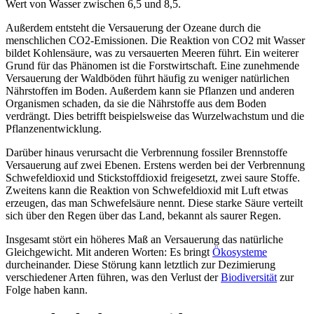
Wert von Wasser zwischen 6,5 und 8,5.
Außerdem entsteht die Versauerung der Ozeane durch die
menschlichen CO2-Emissionen. Die Reaktion von CO2 mit Wasser
bildet Kohlensäure, was zu versauerten Meeren führt. Ein weiterer
Grund für das Phänomen ist die Forstwirtschaft. Eine zunehmende
Versauerung der Waldböden führt häufig zu weniger natürlichen
Nährstoffen im Boden. Außerdem kann sie Pflanzen und anderen
Organismen schaden, da sie die Nährstoffe aus dem Boden
verdrängt. Dies betrifft beispielsweise das Wurzelwachstum und die
Pflanzenentwicklung.
Darüber hinaus verursacht die Verbrennung fossiler Brennstoffe
Versauerung auf zwei Ebenen. Erstens werden bei der Verbrennung
Schwefeldioxid und Stickstoffdioxid freigesetzt, zwei saure Stoffe.
Zweitens kann die Reaktion von Schwefeldioxid mit Luft etwas
erzeugen, das man Schwefelsäure nennt. Diese starke Säure verteilt
sich über den Regen über das Land, bekannt als saurer Regen.
Insgesamt stört ein höheres Maß an Versauerung das natürliche
Gleichgewicht. Mit anderen Worten: Es bringt
Ökosysteme
durcheinander. Diese Störung kann letztlich zur Dezimierung
verschiedener Arten führen, was den Verlust der
Biodiversität
zur
Folge haben kann.