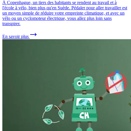
À Copenhague, un tiers des habitants se rendent au travail et à
l'école à vélo, bien plus qu'en Suède. Pédaler pour aller travailler est
un moyen simple de réduire votre empreinte climatique, et avec un
vélo ou un cyclomoteur électrique, vous allez plus loin sans
transpirer.
En savoir plus