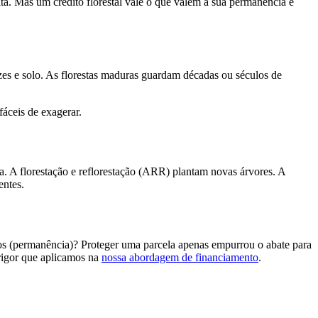
lta. Mas um crédito florestal vale o que valem a sua permanência e
zes e solo. As florestas maduras guardam décadas ou séculos de
fáceis de exagerar.
a. A florestação e reflorestação (ARR) plantam novas árvores. A
entes.
anos (permanência)? Proteger uma parcela apenas empurrou o abate para
rigor que aplicamos na
nossa abordagem de financiamento
.