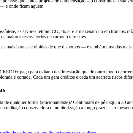
 é por isso que tantos projetos de compensação são construídos à sua vo
o — e onde ficam aquém.
ossíntese, as árvores retiram CO₂ do ar e armazenam-no em troncos, raí
 os maiores reservatórios de carbono terrestres.
áticas mais baratas e rápidas de que dispomos — e também uma das mais 
 O REDD+ paga para evitar a desflorestação que de outro modo ocorreri
lorada é cortada. Cada um gera créditos e cada um acarreta riscos difer
as
gida de qualquer forma (adicionalidade)? Continuará de pé daqui a 30 
uma creditação conservadora e monitorização a longo prazo — o mesmo 
ação de carbono e o que financiamos em vez disso
.