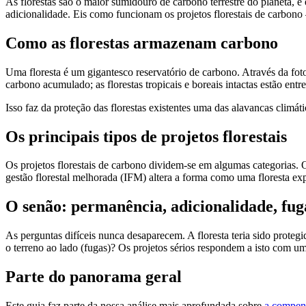
As florestas são o maior sumidouro de carbono terrestre do planeta, e
adicionalidade. Eis como funcionam os projetos florestais de carbon
Como as florestas armazenam carbono
Uma floresta é um gigantesco reservatório de carbono. Através da fot
carbono acumulado; as florestas tropicais e boreais intactas estão entre
Isso faz da proteção das florestas existentes uma das alavancas clim
Os principais tipos de projetos florestais
Os projetos florestais de carbono dividem-se em algumas categorias.
gestão florestal melhorada (IFM) altera a forma como uma floresta exp
O senão: permanência, adicionalidade, fug
As perguntas difíceis nunca desaparecem. A floresta teria sido prote
o terreno ao lado (fugas)? Os projetos sérios respondem a isto com 
Parte do panorama geral
Este guia faz parte da nossa análise mais aprofundada sobre
a compens