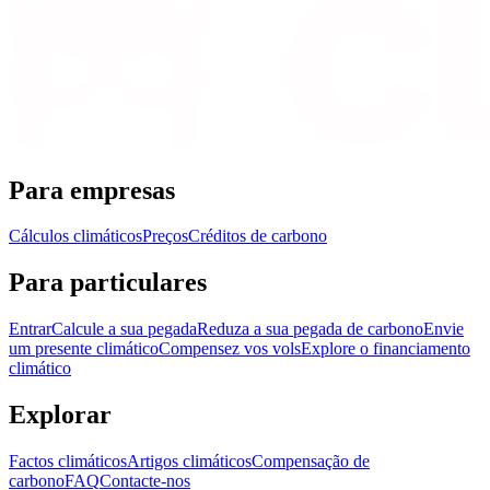
Para empresas
Cálculos climáticos
Preços
Créditos de carbono
Para particulares
Entrar
Calcule a sua pegada
Reduza a sua pegada de carbono
Envie
um presente climático
Compensez vos vols
Explore o financiamento
climático
Explorar
Factos climáticos
Artigos climáticos
Compensação de
carbono
FAQ
Contacte-nos