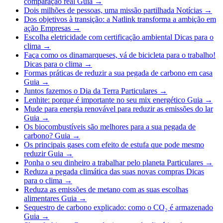
comparação real
Guia
→
Dois milhões de pessoas, uma missão partilhada
Notícias
→
Dos objetivos à transição: a Natlink transforma a ambição em
ação
Empresas
→
Escolha eletricidade com certificação ambiental
Dicas para o
clima
→
Faça como os dinamarqueses, vá de bicicleta para o trabalho!
Dicas para o clima
→
Formas práticas de reduzir a sua pegada de carbono em casa
Guia
→
Juntos fazemos o Dia da Terra
Particulares
→
Lenhite: porque é importante no seu mix energético
Guia
→
Mude para energia renovável para reduzir as emissões do lar
Guia
→
Os biocombustíveis são melhores para a sua pegada de
carbono?
Guia
→
Os principais gases com efeito de estufa que pode mesmo
reduzir
Guia
→
Ponha o seu dinheiro a trabalhar pelo planeta
Particulares
→
Reduza a pegada climática das suas novas compras
Dicas
para o clima
→
Reduza as emissões de metano com as suas escolhas
alimentares
Guia
→
Sequestro de carbono explicado: como o CO₂ é armazenado
Guia
→