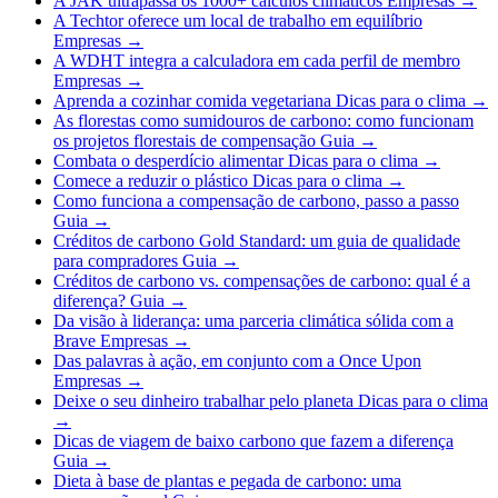
A JAK ultrapassa os 1000+ cálculos climáticos
Empresas
→
A Techtor oferece um local de trabalho em equilíbrio
Empresas
→
A WDHT integra a calculadora em cada perfil de membro
Empresas
→
Aprenda a cozinhar comida vegetariana
Dicas para o clima
→
As florestas como sumidouros de carbono: como funcionam
os projetos florestais de compensação
Guia
→
Combata o desperdício alimentar
Dicas para o clima
→
Comece a reduzir o plástico
Dicas para o clima
→
Como funciona a compensação de carbono, passo a passo
Guia
→
Créditos de carbono Gold Standard: um guia de qualidade
para compradores
Guia
→
Créditos de carbono vs. compensações de carbono: qual é a
diferença?
Guia
→
Da visão à liderança: uma parceria climática sólida com a
Brave
Empresas
→
Das palavras à ação, em conjunto com a Once Upon
Empresas
→
Deixe o seu dinheiro trabalhar pelo planeta
Dicas para o clima
→
Dicas de viagem de baixo carbono que fazem a diferença
Guia
→
Dieta à base de plantas e pegada de carbono: uma