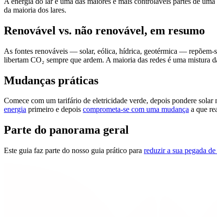
A energia do lar é uma das maiores e mais controláveis partes de uma
da maioria dos lares.
Renovável vs. não renovável, em resumo
As fontes renováveis — solar, eólica, hídrica, geotérmica — repõem-s
libertam CO₂ sempre que ardem. A maioria das redes é uma mistura das
Mudanças práticas
Comece com um tarifário de eletricidade verde, depois pondere solar
energia
primeiro e depois
comprometa-se com uma mudança
a que re
Parte do panorama geral
Este guia faz parte do nosso guia prático para
reduzir a sua pegada de