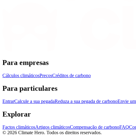
Para empresas
Cálculos climáticos
Preços
Créditos de carbono
Para particulares
Entrar
Calcule a sua pegada
Reduza a sua pegada de carbono
Envie um 
Explorar
Factos climáticos
Artigos climáticos
Compensação de carbono
FAQ
Con
© 2026 Climate Hero. Todos os direitos reservados.