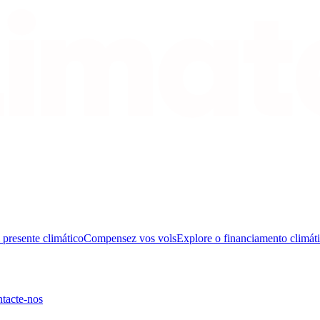
presente climático
Compensez vos vols
Explore o financiamento climát
tacte-nos