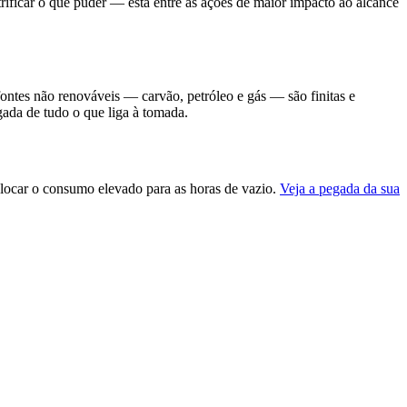
rificar o que puder — está entre as ações de maior impacto ao alcance
ontes não renováveis — carvão, petróleo e gás — são finitas e
gada de tudo o que liga à tomada.
slocar o consumo elevado para as horas de vazio.
Veja a pegada da sua