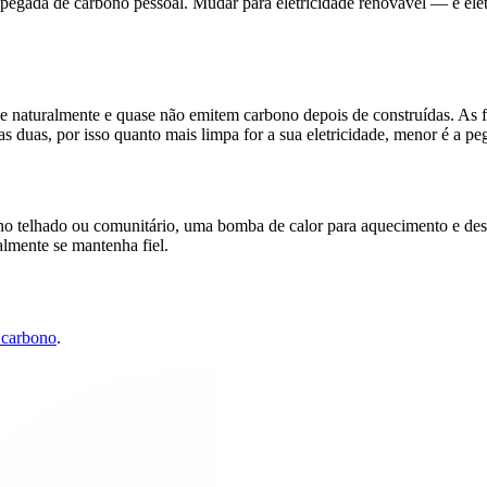
 pegada de carbono pessoal. Mudar para eletricidade renovável — e elet
e naturalmente e quase não emitem carbono depois de construídas. As f
 duas, por isso quanto mais limpa for a sua eletricidade, menor é a pe
 no telhado ou comunitário, uma bomba de calor para aquecimento e de
almente se mantenha fiel.
 carbono
.