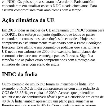
em NDC. Os países que assinaram o Acordo de Paris também
concordaram em atualizar os seus NDC a cada cinco anos. Para
assumir compromissos mais ambiciosos com o tempo.
Ação climática da UE
Em 2015, todas as nações da UE entregaram um INDC comum para
a COP21. Este esforço conjunto significou que todos os países
concordaram com as mesmas reduções de emissões. Hoje, este
compromisso está intimamente relacionado com o Pacto Ecológico
Europeu. Este último é um conjunto de políticas que visa tornar a
UE neutra em carbono até 2050. Por exemplo, inclui planos de
economia circular e uma estratégia para as florestas. Significa
também que os países estão comprometidos com a redução das
emissões de gases com efeito de estufa.
INDC da Índia
Outro exemplo de um INDC foram as intenções da Índia. Por
exemplo, o INDC da Índia comprometeu-se com uma redução de
CO2 de 33-35 % per capita até 2030. Acresce que pretendiam
reduzir o uso de combustíveis fósseis para a eletricidade em cerca de
40 %. A Índia também apresentou um plano para aumentar as
florestas em todo o seu território. Com a ideia de que as árvores