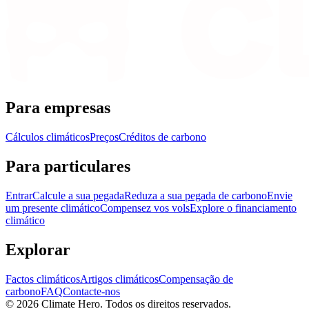
Para empresas
Cálculos climáticos
Preços
Créditos de carbono
Para particulares
Entrar
Calcule a sua pegada
Reduza a sua pegada de carbono
Envie
um presente climático
Compensez vos vols
Explore o financiamento
climático
Explorar
Factos climáticos
Artigos climáticos
Compensação de
carbono
FAQ
Contacte-nos
© 2026 Climate Hero. Todos os direitos reservados.