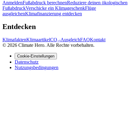
Anmelden
Fußabdruck berechnen
Reduziere deinen ökologischen
Fußabdruck
Verschicke ein Klimageschenk
Flüge
ausgleichen
Klimafinanzierung entdecken
Entdecken
Klimafakten
Klimaartikel
CO₂-Ausgleich
FAQ
Kontakt
© 2026 Climate Hero. Alle Rechte vorbehalten.
Cookie-Einstellungen
Datenschutz
Nutzungsbedingungen