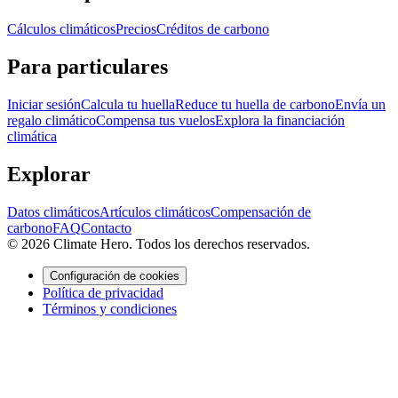
Cálculos climáticos
Precios
Créditos de carbono
Para particulares
Iniciar sesión
Calcula tu huella
Reduce tu huella de carbono
Envía un
regalo climático
Compensa tus vuelos
Explora la financiación
climática
Explorar
Datos climáticos
Artículos climáticos
Compensación de
carbono
FAQ
Contacto
© 2026 Climate Hero. Todos los derechos reservados.
Configuración de cookies
Política de privacidad
Términos y condiciones