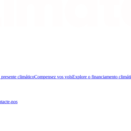
presente climático
Compensez vos vols
Explore o financiamento climát
tacte-nos