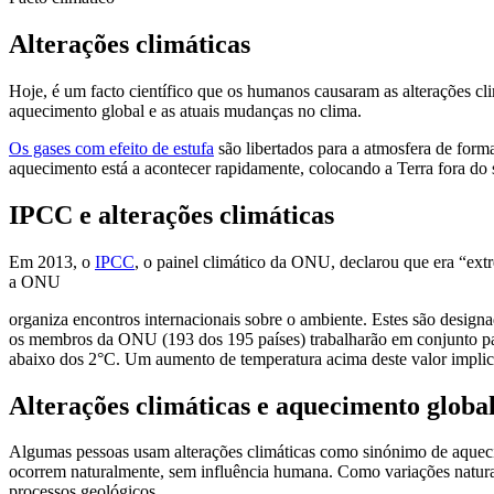
Alterações climáticas
Hoje, é um facto científico que os humanos causaram as alterações cli
aquecimento global e as atuais mudanças no clima.
Os gases com efeito de estufa
são libertados para a atmosfera de form
aquecimento está a acontecer rapidamente, colocando a Terra fora do 
IPCC e alterações climáticas
Em 2013, o
IPCC
, o painel climático da ONU, declarou que era “e
a ONU
organiza encontros internacionais sobre o ambiente. Estes são design
os membros da ONU (193 dos 195 países) trabalharão em conjunto par
abaixo dos 2°C. Um aumento de temperatura acima deste valor implic
Alterações climáticas e aquecimento globa
Algumas pessoas usam alterações climáticas como sinónimo de aqueci
ocorrem naturalmente, sem influência humana. Como variações naturais
processos geológicos.