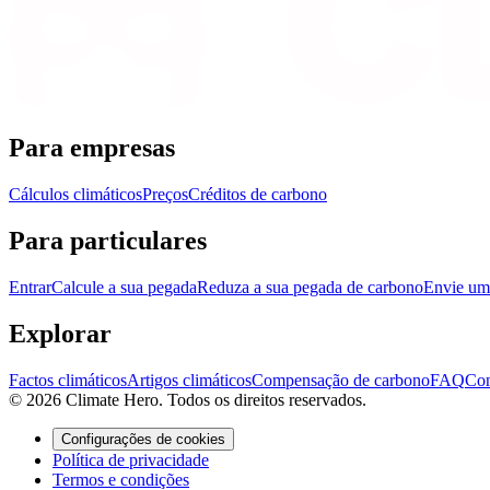
Para empresas
Cálculos climáticos
Preços
Créditos de carbono
Para particulares
Entrar
Calcule a sua pegada
Reduza a sua pegada de carbono
Envie um 
Explorar
Factos climáticos
Artigos climáticos
Compensação de carbono
FAQ
Con
© 2026 Climate Hero. Todos os direitos reservados.
Configurações de cookies
Política de privacidade
Termos e condições