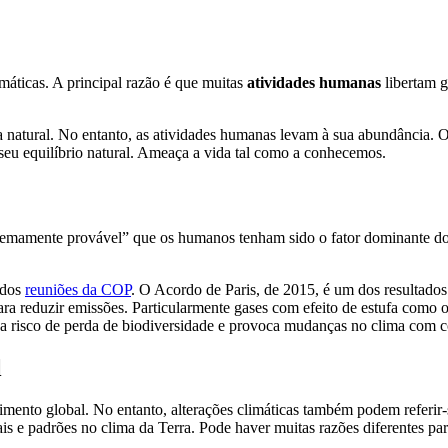
máticas. A principal razão é que muitas
atividades humanas
libertam g
a natural. No entanto, as atividades humanas levam à sua abundância. O
seu equilíbrio natural. Ameaça a vida tal como a conhecemos.
xtremamente provável” que os humanos tenham sido o fator dominante d
ados
reuniões da COP
. O Acordo de Paris, de 2015, é um dos resultados
a reduzir emissões. Particularmente gases com efeito de estufa como 
a risco de perda de biodiversidade e provoca mudanças no clima com c
l
mento global. No entanto, alterações climáticas também podem referir
 e padrões no clima da Terra. Pode haver muitas razões diferentes par