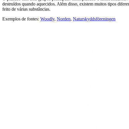
destruídos quando aquecidos. Além disso, existem muitos tipos diferent
feito de várias substâncias.
Exemplos de fontes:
Woodly
,
Norden
,
Naturskyddsföreningen