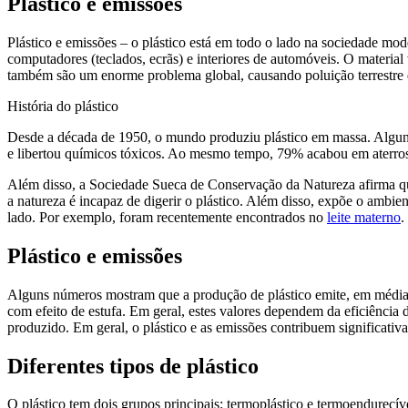
Plástico e emissões
Plástico e emissões – o plástico está em todo o lado na sociedade mode
computadores (teclados, ecrãs) e interiores de automóveis. O materia
também são um enorme problema global, causando poluição terrestre 
História do plástico
Desde a década de 1950, o mundo produziu plástico em massa. Alguns
e libertou químicos tóxicos. Ao mesmo tempo, 79% acabou em aterros
Além disso, a Sociedade Sueca de Conservação da Natureza afirma qu
a natureza é incapaz de digerir o plástico. Além disso, expõe o ambie
lado. Por exemplo, foram recentemente encontrados no
leite materno
.
Plástico e emissões
Alguns números mostram que a produção de plástico emite, em média, 2
com efeito de estufa. Em geral, estes valores dependem da eficiência
produzido. Em geral, o plástico e as emissões contribuem significativa
Diferentes tipos de plástico
O plástico tem dois grupos principais: termoplástico e termoendurecí