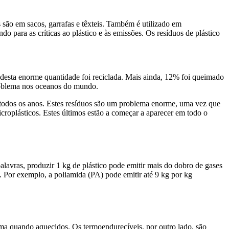
s são em sacos, garrafas e têxteis. Também é utilizado em
ndo para as críticas ao plástico e às emissões. Os resíduos de plástico
desta enorme quantidade foi reciclada. Mais ainda, 12% foi queimado
roblema nos oceanos do mundo.
 todos os anos. Estes resíduos são um problema enorme, uma vez que
icroplásticos. Estes últimos estão a começar a aparecer em todo o
alavras, produzir 1 kg de plástico pode emitir mais do dobro de gases
. Por exemplo, a poliamida (PA) pode emitir até 9 kg por kg
rma quando aquecidos. Os termoendurecíveis, por outro lado, são