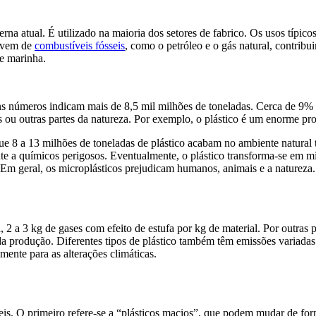
rna atual. É utilizado na maioria dos setores de fabrico. Os usos típico
l vem de
combustíveis fósseis
, como o petróleo e o gás natural, contribui
e marinha.
 números indicam mais de 8,5 mil milhões de toneladas. Cerca de 9% 
 ou outras partes da natureza. Por exemplo, o plástico é um enorme p
e 8 a 13 milhões de toneladas de plástico acabam no ambiente natural
nte a químicos perigosos. Eventualmente, o plástico transforma-se em m
 Em geral, os microplásticos prejudicam humanos, animais e a natureza.
 a 3 kg de gases com efeito de estufa por kg de material. Por outras p
 da produção. Diferentes tipos de plástico também têm emissões variadas
mente para as alterações climáticas.
veis. O primeiro refere-se a “plásticos macios”, que podem mudar de fo