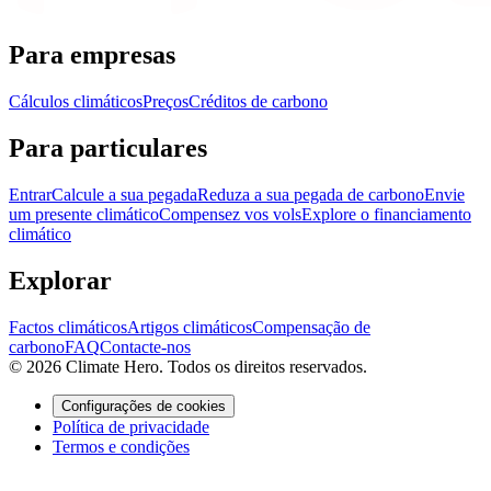
Para empresas
Cálculos climáticos
Preços
Créditos de carbono
Para particulares
Entrar
Calcule a sua pegada
Reduza a sua pegada de carbono
Envie
um presente climático
Compensez vos vols
Explore o financiamento
climático
Explorar
Factos climáticos
Artigos climáticos
Compensação de
carbono
FAQ
Contacte-nos
© 2026 Climate Hero. Todos os direitos reservados.
Configurações de cookies
Política de privacidade
Termos e condições