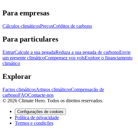
Para empresas
Cálculos climáticos
Preços
Créditos de carbono
Para particulares
Entrar
Calcule a sua pegada
Reduza a sua pegada de carbono
Envie
um presente climático
Compensez vos vols
Explore o financiamento
climático
Explorar
Factos climáticos
Artigos climáticos
Compensação de
carbono
FAQ
Contacte-nos
© 2026 Climate Hero. Todos os direitos reservados.
Configurações de cookies
Política de privacidade
Termos e condições