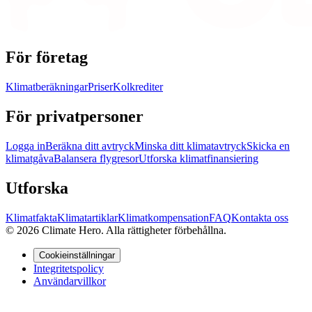
För företag
Klimatberäkningar
Priser
Kolkrediter
För privatpersoner
Logga in
Beräkna ditt avtryck
Minska ditt klimatavtryck
Skicka en
klimatgåva
Balansera flygresor
Utforska klimatfinansiering
Utforska
Klimatfakta
Klimatartiklar
Klimatkompensation
FAQ
Kontakta oss
© 2026 Climate Hero. Alla rättigheter förbehållna.
Cookieinställningar
Integritetspolicy
Användarvillkor