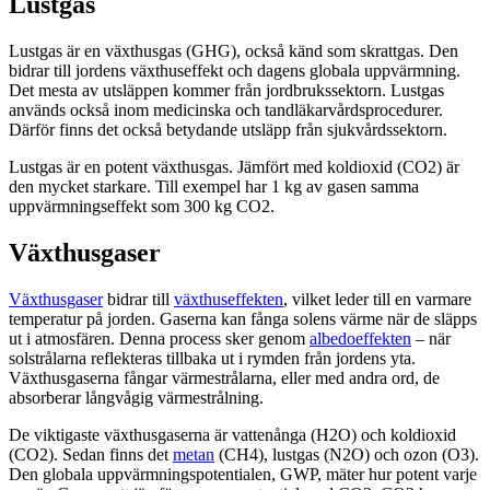
Lustgas
Lustgas är en växthusgas (GHG), också känd som skrattgas. Den
bidrar till jordens växthuseffekt och dagens globala uppvärmning.
Det mesta av utsläppen kommer från jordbrukssektorn. Lustgas
används också inom medicinska och tandläkarvårdsprocedurer.
Därför finns det också betydande utsläpp från sjukvårdssektorn.
Lustgas är en potent växthusgas. Jämfört med koldioxid (CO2) är
den mycket starkare. Till exempel har 1 kg av gasen samma
uppvärmningseffekt som 300 kg CO2.
Växthusgaser
Växthusgaser
bidrar till
växthuseffekten
, vilket leder till en varmare
temperatur på jorden. Gaserna kan fånga solens värme när de släpps
ut i atmosfären. Denna process sker genom
albedoeffekten
– när
solstrålarna reflekteras tillbaka ut i rymden från jordens yta.
Växthusgaserna fångar värmestrålarna, eller med andra ord, de
absorberar långvågig värmestrålning.
De viktigaste växthusgaserna är vattenånga (H2O) och koldioxid
(CO2). Sedan finns det
metan
(CH4), lustgas (N2O) och ozon (O3).
Den globala uppvärmningspotentialen, GWP, mäter hur potent varje