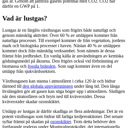
gas är. Genom att jämföra gasens potential med CO2. CO2 har
därför en GWP på 1.
Vad är lustgas?
Lustgas är en färglös växthusgas som frigörs både naturligt och
genom mänsklig aktivitet. Över 60 % av utsläppen kommer från
naturliga processer. Till exempel kommer de från vegetation, jordens
mark och biologiska processer i haven. Nästan 40 % av utsläppen
kommer dock från mänsklig verksamhet. Som nämnts är dessa
främst från jordbruket. En vanlig källa är användningen av kemiska
gödningsmedel på åkrarna. Den frigörs också vid förbränning av
biomassa och
fossila bränslen
. Som sagt kommer även en del
utsläpp från sjukvårdssektorn.
Växthusgasen kan stanna i atmosfären i cirka 120 år och bidrar
därmed till
den globala uppvärmningen
under lång tid. Den långa
livslängden gör att gasen kan stiga högre upp i atmosfären. Slutligen
når den stratosfären och bryts ned till kväveoxider. Dessa
kväveoxider skadar ozonskiktet.
Utsläpp av lustgas är därför skadliga av flera anledningar. Det är en
potent växthusgas som bidrar till farliga kedjereaktioner. Det senare
syftar främst på skadan på
ozonskiktet
. Trots detta behöver den
fortfarande regleras under Montrealprotokollet, det internationella