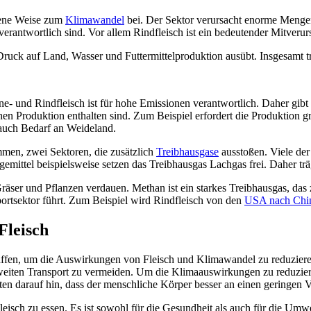
edene Weise zum
Klimawandel
bei. Der Sektor verursacht enorme Meng
rantwortlich sind. Vor allem Rindfleisch ist ein bedeutender Mitverur
Druck auf Land, Wasser und Futtermittelproduktion ausübt. Insgesamt t
ine- und Rindfleisch ist für hohe Emissionen verantwortlich. Daher g
ichen Produktion enthalten sind. Zum Beispiel erfordert die Produktion
 auch Bedarf an Weideland.
en, zwei Sektoren, die zusätzlich
Treibhausgase
ausstoßen. Viele de
emittel beispielsweise setzen das Treibhausgas Lachgas frei. Daher tr
räser und Pflanzen verdauen. Methan ist ein starkes Treibhausgas, das 
portsektor führt. Zum Beispiel wird Rindfleisch von den
USA nach Chi
Fleisch
haffen, um die Auswirkungen von Fleisch und Klimawandel zu reduziere
weiten Transport zu vermeiden. Um die Klimaauswirkungen zu reduzieren
ten darauf hin, dass der menschliche Körper besser an einen geringen Ve
isch zu essen. Es ist sowohl für die Gesundheit als auch für die Umwe