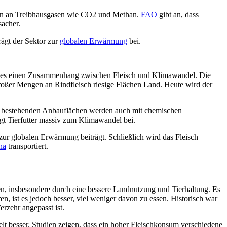
en an Treibhausgasen wie CO2 und Methan.
FAO
gibt an, dass
sacher.
rägt der Sektor zur
globalen Erwärmung
bei.
ibt es einen Zusammenhang zwischen Fleisch und Klimawandel. Die
 großer Mengen an Rindfleisch riesige Flächen Land. Heute wird der
r bestehenden Anbauflächen werden auch mit chemischen
ägt Tierfutter massiv zum Klimawandel bei.
zur globalen Erwärmung beiträgt. Schließlich wird das Fleisch
na
transportiert.
n, insbesondere durch eine bessere Landnutzung und Tierhaltung. Es
, ist es jedoch besser, viel weniger davon zu essen. Historisch war
rzehr angepasst ist.
lt besser. Studien zeigen, dass ein hoher Fleischkonsum verschiedene