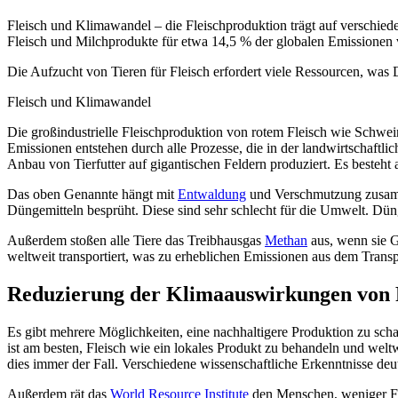
Fleisch und Klimawandel – die Fleischproduktion trägt auf verschi
Fleisch und Milchprodukte für etwa 14,5 % der globalen Emissionen ve
Die Aufzucht von Tieren für Fleisch erfordert viele Ressourcen, was 
Fleisch und Klimawandel
Die großindustrielle Fleischproduktion von rotem Fleisch wie Schwe
Emissionen entstehen durch alle Prozesse, die in der landwirtschaftl
Anbau von Tierfutter auf gigantischen Feldern produziert. Es besteht
Das oben Genannte hängt mit
Entwaldung
und Verschmutzung zusamm
Düngemitteln besprüht. Diese sind sehr schlecht für die Umwelt. Düng
Außerdem stoßen alle Tiere das Treibhausgas
Methan
aus, wenn sie G
weltweit transportiert, was zu erheblichen Emissionen aus dem Trans
Reduzierung der Klimaauswirkungen von 
Es gibt mehrere Möglichkeiten, eine nachhaltigere Produktion zu sc
ist am besten, Fleisch wie ein lokales Produkt zu behandeln und welt
dies immer der Fall. Verschiedene wissenschaftliche Erkenntnisse deu
Außerdem rät das
World Resource Institute
den Menschen, weniger Fle