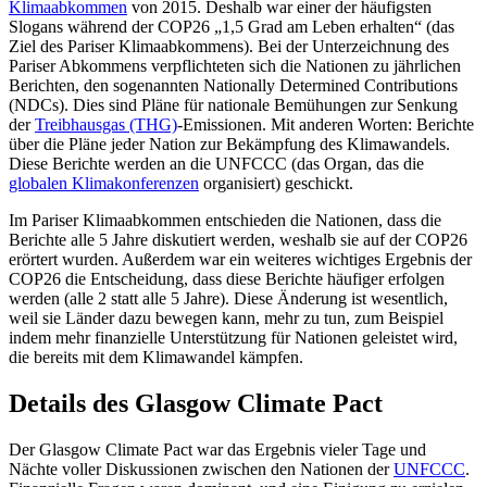
Klimaabkommen
von 2015. Deshalb war einer der häufigsten
Slogans während der COP26 „1,5 Grad am Leben erhalten“ (das
Ziel des Pariser Klimaabkommens). Bei der Unterzeichnung des
Pariser Abkommens verpflichteten sich die Nationen zu jährlichen
Berichten, den sogenannten Nationally Determined Contributions
(NDCs). Dies sind Pläne für nationale Bemühungen zur Senkung
der
Treibhausgas (THG)
-Emissionen. Mit anderen Worten: Berichte
über die Pläne jeder Nation zur Bekämpfung des Klimawandels.
Diese Berichte werden an die UNFCCC (das Organ, das die
globalen Klimakonferenzen
organisiert) geschickt.
Im Pariser Klimaabkommen entschieden die Nationen, dass die
Berichte alle 5 Jahre diskutiert werden, weshalb sie auf der COP26
erörtert wurden. Außerdem war ein weiteres wichtiges Ergebnis der
COP26 die Entscheidung, dass diese Berichte häufiger erfolgen
werden (alle 2 statt alle 5 Jahre). Diese Änderung ist wesentlich,
weil sie Länder dazu bewegen kann, mehr zu tun, zum Beispiel
indem mehr finanzielle Unterstützung für Nationen geleistet wird,
die bereits mit dem Klimawandel kämpfen.
Details des Glasgow Climate Pact
Der Glasgow Climate Pact war das Ergebnis vieler Tage und
Nächte voller Diskussionen zwischen den Nationen der
UNFCCC
.