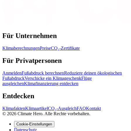
Für Unternehmen
Klimaberechnungen
Preise
CO₂-Zertifikate
Für Privatpersonen
Anmelden
Fußabdruck berechnen
Reduziere deinen ökologischen
Fußabdruck
Verschicke ein Klimageschenk
Flüge
ausgleichen
Klimafinanzierung entdecken
Entdecken
Klimafakten
Klimaartikel
CO₂-Ausgleich
FAQ
Kontakt
© 2026 Climate Hero. Alle Rechte vorbehalten.
Cookie-Einstellungen
Datenschutz