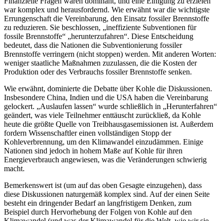
Finanzielle Fragen waren dominant, und eine Einigung zu erzielen
war komplex und herausfordernd. Wie erwähnt war die wichtigste
Errungenschaft die Vereinbarung, den Einsatz fossiler Brennstoffe
zu reduzieren. Sie beschlossen, „ineffiziente Subventionen für
fossile Brennstoffe“ „herunterzufahren“. Diese Entscheidung
bedeutet, dass die Nationen die Subventionierung fossiler
Brennstoffe verringern (nicht stoppen) werden. Mit anderen Worten:
weniger staatliche Maßnahmen zuzulassen, die die Kosten der
Produktion oder des Verbrauchs fossiler Brennstoffe senken.
Wie erwähnt, dominierte die Debatte über Kohle die Diskussionen.
Insbesondere China, Indien und die USA haben die Vereinbarung
gelockert. „Auslaufen lassen“ wurde schließlich in „Herunterfahren“
geändert, was viele Teilnehmer enttäuscht zurückließ, da Kohle
heute die größte Quelle von Treibhausgasemissionen ist. Außerdem
fordern Wissenschaftler einen vollständigen Stopp der
Kohleverbrennung, um den Klimawandel einzudämmen. Einige
Nationen sind jedoch in hohem Maße auf Kohle für ihren
Energieverbrauch angewiesen, was die Veränderungen schwierig
macht.
Bemerkenswert ist (um auf das oben Gesagte einzugehen), dass
diese Diskussionen naturgemäß komplex sind. Auf der einen Seite
besteht ein dringender Bedarf an langfristigem Denken, zum
Beispiel durch Hervorhebung der Folgen von Kohle auf den
Klimawandel (und was der Klimawandel für die Welt, wie wir sie