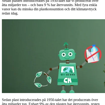
Sedan plasten introducerades på 1950-talet har vi producerat över
åtta miljarder ton – och bara 9 % har återvunnits. Med fyra enkla
vanor kan du minska din plastkonsumtion och ditt klimatavtryck
redan idag.
Sedan plast introducerades på 1950-talet har det producerats över
åtta miljarder ton. Enbart 9% av den plasten har återvunnits, resten