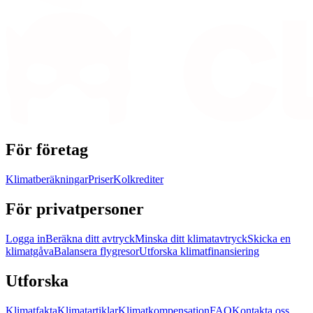
För företag
Klimatberäkningar
Priser
Kolkrediter
För privatpersoner
Logga in
Beräkna ditt avtryck
Minska ditt klimatavtryck
Skicka en
klimatgåva
Balansera flygresor
Utforska klimatfinansiering
Utforska
Klimatfakta
Klimatartiklar
Klimatkompensation
FAQ
Kontakta oss