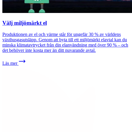
Välj miljömärkt el
Produktionen av el och värme står för ungefär 30 % av världens
växthusgasutsläpp. Genom att byta till ett miljömärkt elavtal kan du
minska klimatavtrycket från din elanvändning med över 90 % – och
det behöver inte kosta mer än ditt nuvarande avtal.
Läs mer