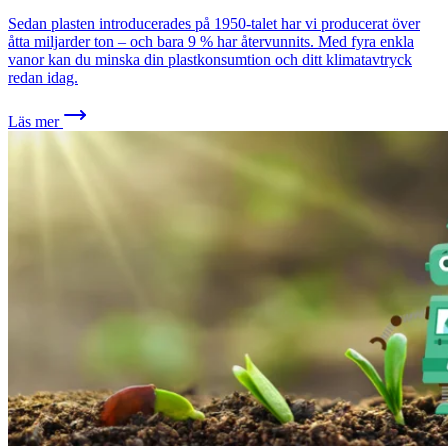
Sedan plasten introducerades på 1950-talet har vi producerat över
åtta miljarder ton – och bara 9 % har återvunnits. Med fyra enkla
vanor kan du minska din plastkonsumtion och ditt klimatavtryck
redan idag.
Läs mer