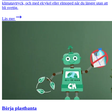
klimatavtryck, och med elcykel eller elmoped når du längre utan att
bli svettig.
Läs mer
Börja plastbanta