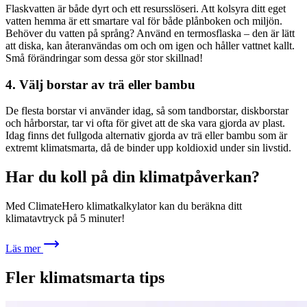
Flaskvatten är både dyrt och ett resursslöseri. Att kolsyra ditt eget
vatten hemma är ett smartare val för både plånboken och miljön.
Behöver du vatten på språng? Använd en termosflaska – den är lätt
att diska, kan återanvändas om och om igen och håller vattnet kallt.
Små förändringar som dessa gör stor skillnad!
4. Välj borstar av trä eller bambu
De flesta borstar vi använder idag, så som tandborstar, diskborstar
och hårborstar, tar vi ofta för givet att de ska vara gjorda av plast.
Idag finns det fullgoda alternativ gjorda av trä eller bambu som är
extremt klimatsmarta, då de binder upp koldioxid under sin livstid.
Har du koll på din klimatpåverkan?
Med ClimateHero klimatkalkylator kan du beräkna ditt
klimatavtryck på 5 minuter!
Läs mer
Fler klimatsmarta tips