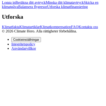
Logga in
Beräkna ditt avtryck
Minska ditt klimatavtryck
Skicka en
klimatgåva
Balansera flygresor
Utforska klimatfinansiering
Utforska
Klimatfakta
Klimatartiklar
Klimatkompensation
FAQ
Kontakta oss
© 2026 Climate Hero. Alla rättigheter förbehållna.
Cookieinställningar
Integritetspolicy
Användarvillkor