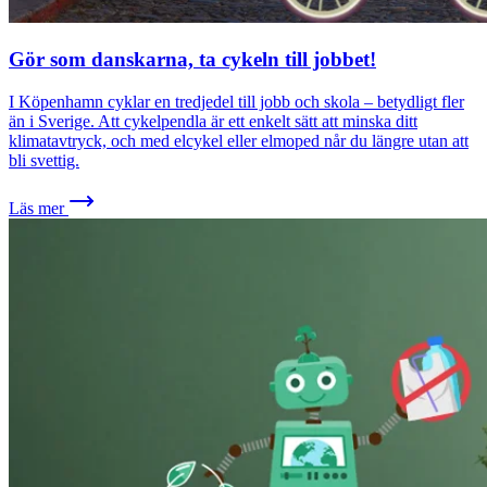
Gör som danskarna, ta cykeln till jobbet!
I Köpenhamn cyklar en tredjedel till jobb och skola – betydligt fler
än i Sverige. Att cykelpendla är ett enkelt sätt att minska ditt
klimatavtryck, och med elcykel eller elmoped når du längre utan att
bli svettig.
Läs mer