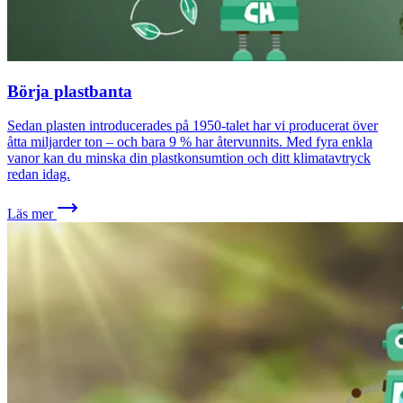
Börja plastbanta
Sedan plasten introducerades på 1950-talet har vi producerat över
åtta miljarder ton – och bara 9 % har återvunnits. Med fyra enkla
vanor kan du minska din plastkonsumtion och ditt klimatavtryck
redan idag.
Läs mer