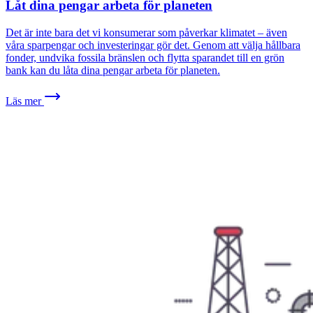
Låt dina pengar arbeta för planeten
Det är inte bara det vi konsumerar som påverkar klimatet – även
våra sparpengar och investeringar gör det. Genom att välja hållbara
fonder, undvika fossila bränslen och flytta sparandet till en grön
bank kan du låta dina pengar arbeta för planeten.
Läs mer