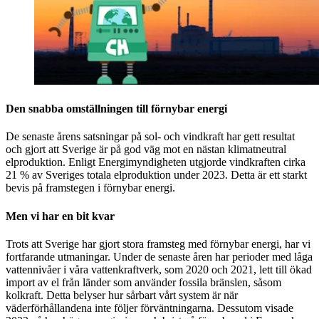
Den snabba omställningen till förnybar energi
De senaste årens satsningar på sol- och vindkraft har gett resultat
och gjort att Sverige är på god väg mot en nästan klimatneutral
elproduktion. Enligt Energimyndigheten utgjorde vindkraften cirka
21 % av Sveriges totala elproduktion under 2023. Detta är ett starkt
bevis på framstegen i förnybar energi.
Men vi har en bit kvar
Trots att Sverige har gjort stora framsteg med förnybar energi, har vi
fortfarande utmaningar. Under de senaste åren har perioder med låga
vattennivåer i våra vattenkraftverk, som 2020 och 2021, lett till ökad
import av el från länder som använder fossila bränslen, såsom
kolkraft. Detta belyser hur sårbart vårt system är när
väderförhållandena inte följer förväntningarna. Dessutom visade