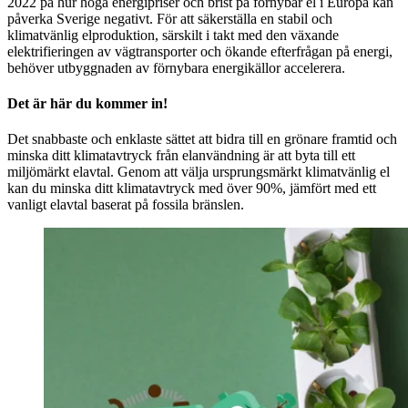
2022 på hur höga energipriser och brist på förnybar el i Europa kan
påverka Sverige negativt. För att säkerställa en stabil och
klimatvänlig elproduktion, särskilt i takt med den växande
elektrifieringen av vägtransporter och ökande efterfrågan på energi,
behöver utbyggnaden av förnybara energikällor accelerera.
Det är här du kommer in!
Det snabbaste och enklaste sättet att bidra till en grönare framtid och
minska ditt klimatavtryck från elanvändning är att byta till ett
miljömärkt elavtal. Genom att välja ursprungsmärkt klimatvänlig el
kan du minska ditt klimatavtryck med över 90%, jämfört med ett
vanligt elavtal baserat på fossila bränslen.