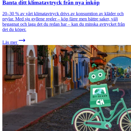
Banta ditt klimatavtryck från nya inköp
20–30 % av vårt klimatavtryck drivs av konsumtion av kläder och
prylar. Med sju gyllene regler – köp färre men bättre saker, välj
begagnat och laga det du redan har – kan du minska avtrycket från
det du köper.
Läs mer