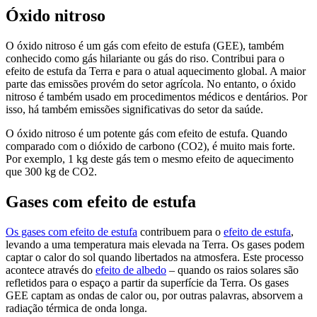
Óxido nitroso
O óxido nitroso é um gás com efeito de estufa (GEE), também
conhecido como gás hilariante ou gás do riso. Contribui para o
efeito de estufa da Terra e para o atual aquecimento global. A maior
parte das emissões provém do setor agrícola. No entanto, o óxido
nitroso é também usado em procedimentos médicos e dentários. Por
isso, há também emissões significativas do setor da saúde.
O óxido nitroso é um potente gás com efeito de estufa. Quando
comparado com o dióxido de carbono (CO2), é muito mais forte.
Por exemplo, 1 kg deste gás tem o mesmo efeito de aquecimento
que 300 kg de CO2.
Gases com efeito de estufa
Os gases com efeito de estufa
contribuem para o
efeito de estufa
,
levando a uma temperatura mais elevada na Terra. Os gases podem
captar o calor do sol quando libertados na atmosfera. Este processo
acontece através do
efeito de albedo
– quando os raios solares são
refletidos para o espaço a partir da superfície da Terra. Os gases
GEE captam as ondas de calor ou, por outras palavras, absorvem a
radiação térmica de onda longa.