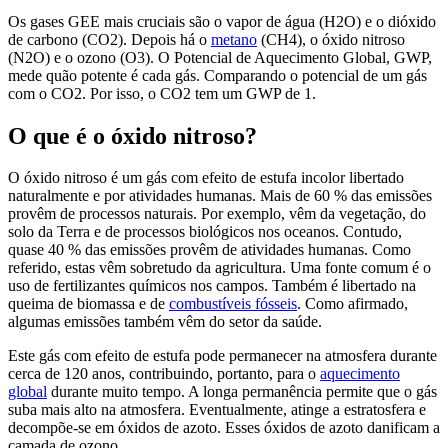
Os gases GEE mais cruciais são o vapor de água (H2O) e o dióxido
de carbono (CO2). Depois há o
metano
(CH4), o óxido nitroso
(N2O) e o ozono (O3). O Potencial de Aquecimento Global, GWP,
mede quão potente é cada gás. Comparando o potencial de um gás
com o CO2. Por isso, o CO2 tem um GWP de 1.
O que é o óxido nitroso?
O óxido nitroso é um gás com efeito de estufa incolor libertado
naturalmente e por atividades humanas. Mais de 60 % das emissões
provêm de processos naturais. Por exemplo, vêm da vegetação, do
solo da Terra e de processos biológicos nos oceanos. Contudo,
quase 40 % das emissões provêm de atividades humanas. Como
referido, estas vêm sobretudo da agricultura. Uma fonte comum é o
uso de fertilizantes químicos nos campos. Também é libertado na
queima de biomassa e de
combustíveis fósseis
. Como afirmado,
algumas emissões também vêm do setor da saúde.
Este gás com efeito de estufa pode permanecer na atmosfera durante
cerca de 120 anos, contribuindo, portanto, para o
aquecimento
global
durante muito tempo. A longa permanência permite que o gás
suba mais alto na atmosfera. Eventualmente, atinge a estratosfera e
decompõe-se em óxidos de azoto. Esses óxidos de azoto danificam a
camada de ozono.